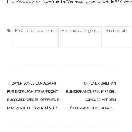
http://www.starostik.de/media/Verfassungsbeschwerde%20Best
Bestandsdatenauskunft
Bestandsdatengesetz
Datenschutz
Navigation
←
BAYERISCHES LANDESAMT
OFFENER BRIEF AN
(Beiträge)
FÜR DATENSCHUTZAUFSICHT:
BUNDESKANZLERIN MERKEL:
BUSSGELD WEGEN OFFENEN E-M
SCHLUSS MIT DEM
AILVERTEILERS VERHÄNGT!
ÜBERWACHUNGSSTAAT!
→