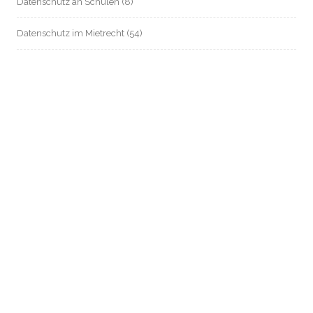
Datenschutz an Schulen
(8)
Datenschutz im Mietrecht
(54)
Datenschutz in Zeiten von Corona
(80)
Digitalstadt Darmstadt
(11)
e-Government
(9)
elektronische Patientenakte / Telematik-Infrastruktur / Gematik
(625)
EU-Datenschutz
(168)
Europäischer Gesundheitsdatenraum – EHDS
(8)
Frankfurter Datenschutzbüro
(28)
Gefahrenabwehrverordnung Wiesbaden
(9)