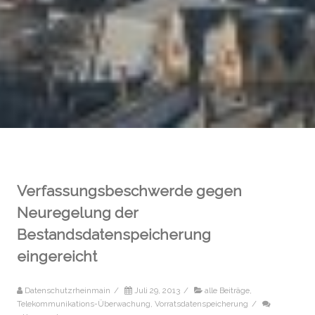
Verfassungsbeschwerde gegen
Neuregelung der
Bestandsdatenspeicherung
eingereicht
Datenschutzrheinmain
/
Juli 29, 2013
/
alle Beiträge
,
Telekommunikations-Überwachung
,
Vorratsdatenspeicherung
/