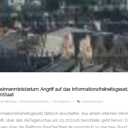
nnenministerium: Angriff auf das Informationsfreiheitsgeset
enStaat
alle Beiträge
,
Informationsfreiheit / Transparenz
/
0Kommentare
ormationsfreiheitsgesetz faktisch abschaffen. Aus einem internen Ver
), über den dieTagesschau am 23.07.2026 berichtete, geht hervor: D
ragen über die Plattform FragDenStaat.de unmöglich zu machen. Rund