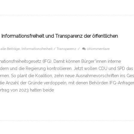
Informationsfreiheit und Transparenz der öffentlichen
alle Beiträge
,
Informationsfreiheit / Transparenz
/
0Kommentare
rmationsfreiheitsgesetz (IFG). Damit können Bürger*innen interne
ern und die Regierung kontrollieren. Jetzt wollen CDU und SPD das
rnen. So plant die Koalition, zehn neue Ausnahmevorschriften ins Ge
die Anzahl der Gründe verdoppeln, mit denen Behörden IFG-Anfrage
rtrag von 2023 hatten beide