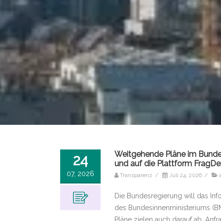
Weitgehende Pläne im Bundesi
24
und auf die Plattform FragD
07, 2026
Transparenz
/
Juli 24, 2026
/
Die Bundesregierung will das Inf
des Bundesinnenministeriums (BMI
Pläne zielen auch darauf ab, Anf