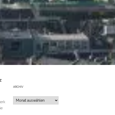
z
ARCHIV
Archiv
merk
ie