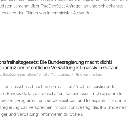
etzten Jahrenm über FragDenStaat Anfragen an unterschiedlichste
t es nach den Plänen von Innenminister Alexander
ionsfreiheitsgesetz: Die Bundesregierung macht dicht!
sparenz der öffentlichen Verwaltung ist massiv in Gefahr
le Beiträge
,
Informationsfreiheit / Transparenz
/
0Kommentare
ionsausschuss beschlossen, das seit 20 Jahren existierende
) des Bundes de facto abzuschaffen. Nachzulesen im „Programm für
besser: „Programm für Demokratieabbau und Intrasparenz“ – dort S. 1
esregierung das Versprechen im Koalitionsvertrag, das IFG „mit einem
rger und Verwaltung“ reformieren zu wollen.