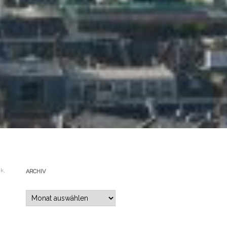
ik
,
ARCHIV
Archiv