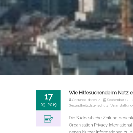
Wie Hilfesuchende im Netz e
17
Gesunde_daten
/
September 17, 2
09, 2019
Gesundheitsdatenschutz
,
Veranstaltung
Die Süddeutsche Zeitung berichte
Organisation Privacy International
denen Nutzer Informationen zu p