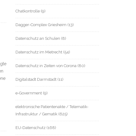
Chatkontrolle
(9)
Dagger-Complex Griesheim
(13)
Datenschutz an Schulen
(8)
Datenschutz im Mietrecht
(54)
agte
Datenschutz in Zeiten von Corona
(80)
en
ene
Digitalstadt Darmstadt
(11)
e-Government
(9)
elektronische Patientenakte / Telematik-
Infrastruktur / Gematik
(625)
EU-Datenschutz
(168)