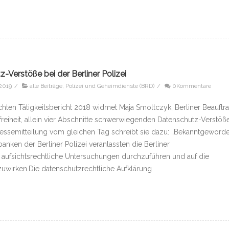
Verstöße bei der Berliner Polizei
 2019
/
alle Beiträge
,
Polizei und Geheimdienste (BRD)
/
0Kommentare
chten Tätigkeitsbericht 2018 widmet Maja Smoltczyk, Berliner Beauftr
freiheit, allein vier Abschnitte schwerwiegenden Datenschutz-Verstöß
r Pressemitteilung vom gleichen Tag schreibt sie dazu: „Bekanntgeword
nken der Berliner Polizei veranlassten die Berliner
 aufsichtsrechtliche Untersuchungen durchzuführen und auf die
uwirken.Die datenschutzrechtliche Aufklärung