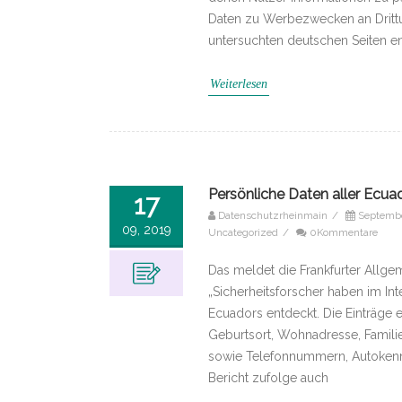
Daten zu Werbezwecken an Drittu
untersuchten deutschen Seiten ent
Weiterlesen
Persönliche Daten aller Ecuad
17
Datenschutzrheinmain
/
Septembe
09, 2019
Uncategorized
/
0Kommentare
Das meldet die Frankfurter Allgem
„Sicherheitsforscher haben im In
Ecuadors entdeckt. Die Einträge 
Geburtsort, Wohnadresse, Famili
sowie Telefonnummern, Autokenn
Bericht zufolge auch