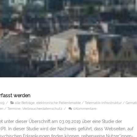
rfasst werden
019
/
alle Beiträge
,
elektronische Patientenakte / Telematik-Infrastruktur / Gemat
en / Termine
,
Verbraucherdatenschutz
/
0Kommentare
t unter dieser Überschrift am 03.09.2019 über eine Studie der
 (PI). In dieser Studie wird der Nachweis geführt, dass Webseiten, auf
sychischen Erkrankungen finden können, reihenweise Nutzer*innen-