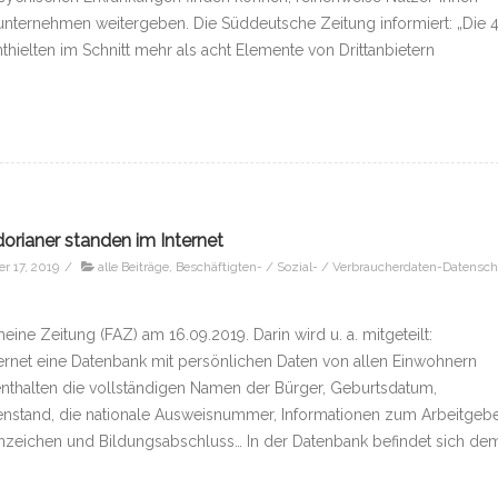
nternehmen weitergeben. Die Süddeutsche Zeitung informiert: „Die 
hielten im Schnitt mehr als acht Elemente von Drittanbietern
orianer standen im Internet
r 17, 2019
/
alle Beiträge
,
Beschäftigten- / Sozial- / Verbraucherdaten-Datensc
eine Zeitung (FAZ) am 16.09.2019. Darin wird u. a. mitgeteilt:
ternet eine Datenbank mit persönlichen Daten von allen Einwohnern
enthalten die vollständigen Namen der Bürger, Geburtsdatum,
enstand, die nationale Ausweisnummer, Informationen zum Arbeitgeb
zeichen und Bildungsabschluss… In der Datenbank befindet sich de