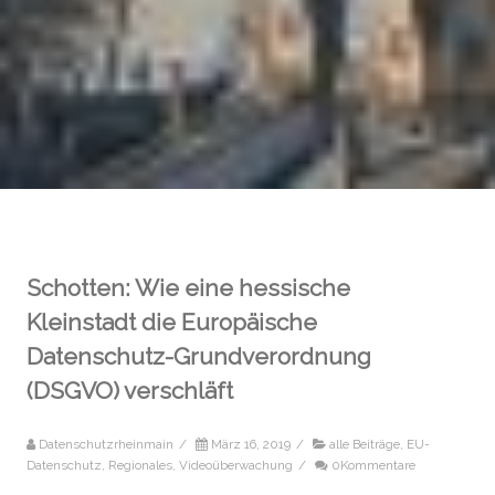
Schotten: Wie eine hessische
Kleinstadt die Europäische
Datenschutz-Grundverordnung
(DSGVO) verschläft
Datenschutzrheinmain
/
März 16, 2019
/
alle Beiträge
,
EU-
Datenschutz
,
Regionales
,
Videoüberwachung
/
0Kommentare