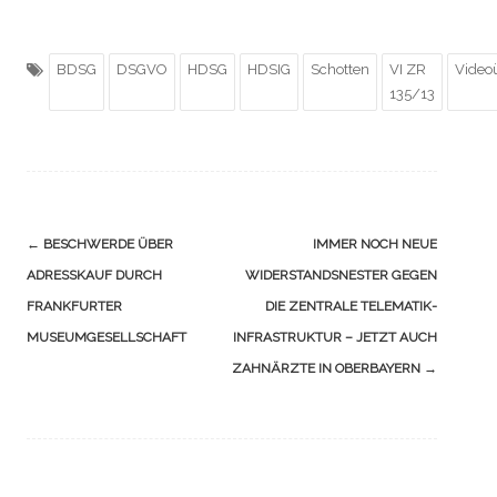
BDSG
DSGVO
HDSG
HDSIG
Schotten
VI ZR
Video
135/13
Navigation
←
BESCHWERDE ÜBER
IMMER NOCH NEUE
(Beiträge)
ADRESSKAUF DURCH
WIDERSTANDSNESTER GEGEN
FRANKFURTER
DIE ZENTRALE TELEMATIK-
MUSEUMGESELLSCHAFT
INFRASTRUKTUR – JETZT AUCH
ZAHNÄRZTE IN OBERBAYERN
→