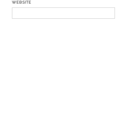
WEBSITE
ARCHIV
Archiv
KATEGORIEN
Adresskauf
(6)