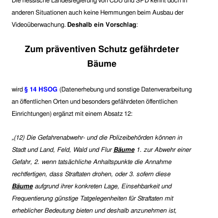
Die hessische Landesregierung von CDU und SPD kennt doch in
anderen Situationen auch keine Hemmungen beim Ausbau der
Videoüberwachung.
Deshalb ein Vorschlag
:
Zum präventiven Schutz gefährdeter
Bäume
wird
§
14 HSOG
(
Datenerhebung und sonstige Datenverarbeitung
an öffentlichen Orten und besonders gefährdeten öffentlichen
Einrichtungen
)
ergänzt mit einem Absatz 12:
„(
12
) Die Gefahrenabwehr- und die Polizeibehörden können
in
Stadt und Land, Feld, Wald und Flur
Bäume
1.
zur Abwehr einer
Gefahr,
2.
wenn tatsächliche Anhaltspunkte die Annahme
rechtfertigen, dass Straftaten drohen, oder
3.
sofern diese
Bäume
aufgrund ihrer konkreten Lage, Einsehbarkeit und
Frequentierung günstige Tatgelegenheiten für Straftaten mit
erheblicher Bedeutung bieten und deshalb anzunehmen ist,