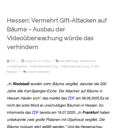
Hessen: Vermehrt Gift-Attacken auf
Bäume – Ausbau der
Videoüberwachung würde das
verhindern
WS
/
August 10, 2025
/
alle Beiträge
,
Hessische
Landespolitik
,
Videoüberwachung
,
Videoüberwachung in der
Region
/
0Kommentare
„
In
Riedstadt
wurden zehn Bäume vergiftet, darunter die 200
Jahre alte Karl-Spengler-Eiche. Die Attacken auf Bäume in
Hessen häufen sich“
,
das meldet das
ZDF
am 08.08.2025.
Es ist
nicht der erste Mord an unschuldigen Bäumen in Hessen. So
informierte das
ZDF
bereits am 16.07.2025:
„In
Frankfurt
haben
unbekannte zwei große Platanen mit Glyphosat vergiftet. Die
Bäume müssen jetzt gefällt werden.“
Und die
Hessenscha
u