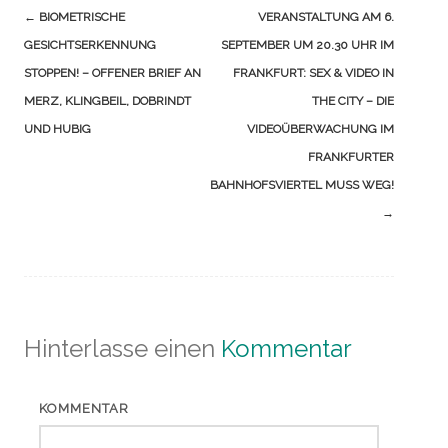
Navigation
←
BIOMETRISCHE
VERANSTALTUNG AM 6.
(Beiträge)
GESICHTSERKENNUNG
SEPTEMBER UM 20.30 UHR IM
STOPPEN! – OFFENER BRIEF AN
FRANKFURT: SEX & VIDEO IN
MERZ, KLINGBEIL, DOBRINDT
THE CITY – DIE
UND HUBIG
VIDEOÜBERWACHUNG IM
FRANKFURTER
BAHNHOFSVIERTEL MUSS WEG!
→
Hinterlasse einen
Kommentar
KOMMENTAR