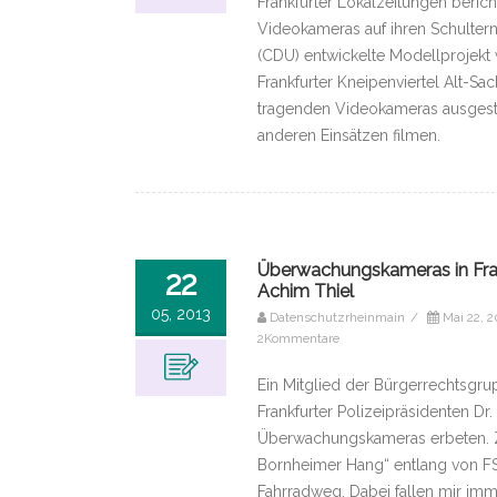
Frankfurter Lokalzeitungen berich
Videokameras auf ihren Schultern
(CDU) entwickelte Modellprojekt
Frankfurter Kneipenviertel Alt-S
tragenden Videokameras ausgestat
anderen Einsätzen filmen.
Überwachungskameras in Frankf
22
Achim Thiel
05, 2013
Datenschutzrheinmain
/
Mai 22, 2
2Kommentare
Ein Mitglied der Bürgerrechtsgru
Frankfurter Polizeipräsidenten Dr
Überwachungskameras erbeten. Zu 
Bornheimer Hang“ entlang von FSV
Fahrradweg. Dabei fallen mir im