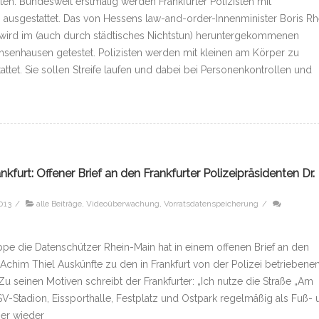
ten: Bundesweit erstmalig werden Frankfurter Polizisten mit
 ausgestattet. Das von Hessens law-and-order-Innenminister Boris Rh
 wird im (auch durch städtisches Nichtstun) heruntergekommenen
achsenhausen getestet. Polizisten werden mit kleinen am Körper zu
tet. Sie sollen Streife laufen und dabei bei Personenkontrollen und
urt: Offener Brief an den Frankfurter Polizeipräsidenten Dr.
013
/
alle Beiträge
,
Videoüberwachung
,
Vorratsdatenspeicherung
/
ppe die Datenschützer Rhein-Main hat in einem offenen Brief an den
. Achim Thiel Auskünfte zu den in Frankfurt von der Polizei betriebene
seinen Motiven schreibt der Frankfurter: „Ich nutze die Straße „Am
-Stadion, Eissporthalle, Festplatz und Ostpark regelmäßig als Fuß- 
mer wieder