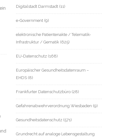
Digitalstadt Darmstadt
(11)
ein
e-Government
(9)
elektronische Patientenakte / Telematik-
Infrastruktur / Gematik
(625)
EU-Datenschutz
(168)
Europäischer Gesundheitsdatenraum –
EHDS
(8)
Frankfurter Datenschutzbüro
(28)
Gefahrenabwehrverordnung Wiesbaden
(9)
n
Gesundheitsdatenschutz
(571)
und
Grundrecht auf analoge Lebensgestaltung