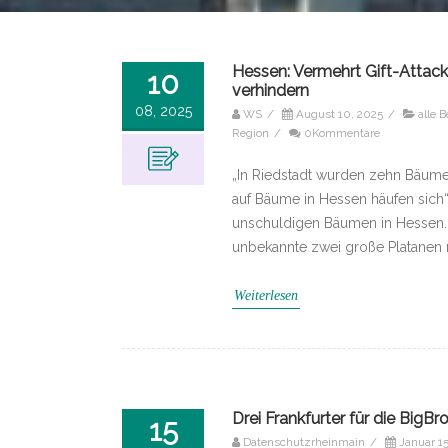
Hessen: Vermehrt Gift-Atta
10
verhindern
08, 2025
WS
/
August 10, 2025
/
alle B
Region
/
0Kommentare
„In Riedstadt wurden zehn Bäume v
auf Bäume in Hessen häufen sich“
unschuldigen Bäumen in Hessen. S
unbekannte zwei große Platanen m
Weiterlesen
Drei Frankfurter für die BigB
15
Datenschutzrheinmain
/
Januar 15