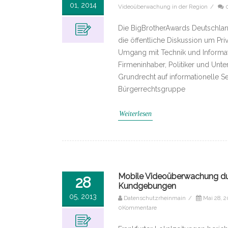
01, 2014
Videoüberwachung in der Region
/
Die BigBrotherAwards Deutschlan
die öffentliche Diskussion um Pr
Umgang mit Technik und Informat
Firmeninhaber, Politiker und Unt
Grundrecht auf informationelle S
Bürgerrechtsgruppe
Weiterlesen
Mobile Videoüberwachung dur
28
Kundgebungen
05, 2013
Datenschutzrheinmain
/
Mai 28, 2
0Kommentare