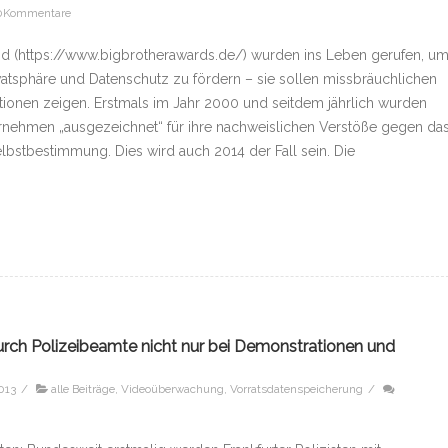
0Kommentare
d (https://www.bigbrotherawards.de/) wurden ins Leben gerufen, u
ivatsphäre und Datenschutz zu fördern – sie sollen missbräuchlichen
ionen zeigen. Erstmals im Jahr 2000 und seitdem jährlich wurden
ernehmen „ausgezeichnet“ für ihre nachweislichen Verstöße gegen da
elbstbestimmung. Dies wird auch 2014 der Fall sein. Die
ch Polizeibeamte nicht nur bei Demonstrationen und
013
/
alle Beiträge
,
Videoüberwachung
,
Vorratsdatenspeicherung
/