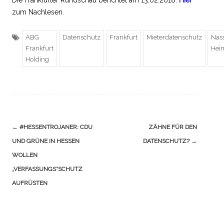
Die Frankfurter Rundschau berichtet am 13.02.2018.
Hier
zum Nachlesen.
ABG
Datenschutz
Frankfurt
Mieterdatenschutz
Nas
Frankfurt
Heim
Holding
Navigation
←
#HESSENTROJANER: CDU
ZÄHNE FÜR DEN
(Beiträge)
UND GRÜNE IN HESSEN
DATENSCHUTZ?
→
WOLLEN
„VERFASSUNGS“SCHUTZ
AUFRÜSTEN