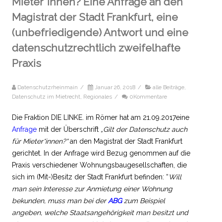
Mieter*innen? Eine Anfrage an den
Magistrat der Stadt Frankfurt, eine
(unbefriedigende) Antwort und eine
datenschutzrechtlich zweifelhafte
Praxis
Datenschutzrheinmain
/
Januar 26, 2018
/
alle Beiträge
,
Datenschutz im Mietrecht
,
Regionales
/
0Kommentare
Die Fraktion DIE LINKE. im Römer hat am 21.09.2017eine
Anfrage
mit der Überschrift
„Gilt der Datenschutz auch
für Mieter*innen?“
an den Magistrat der Stadt Frankfurt
gerichtet. In der Anfrage wird Bezug genommen auf die
Praxis verschiedener Wohnungsbaugesellschaften, die
sich im (Mit-)Besitz der Stadt Frankfurt befinden: “
Will
man sein Interesse zur Anmietung einer Wohnung
bekunden, muss man bei der
ABG
zum Beispiel
angeben, welche Staatsangehörigkeit man besitzt und