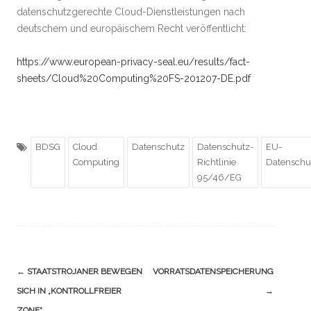
datenschutzgerechte Cloud-Dienstleistungen nach
deutschem und europäischem Recht veröffentlicht:
https://www.european-privacy-seal.eu/results/fact-
sheets/Cloud%20Computing%20FS-201207-DE.pdf
BDSG
Cloud
Datenschutz
Datenschutz-
EU-
Computing
Richtlinie
Datenschut
95/46/EG
Navigation
←
STAATSTROJANER BEWEGEN
VORRATSDATENSPEICHERUNG
(Beiträge)
SICH IN „KONTROLLFREIER
→
ZONE“