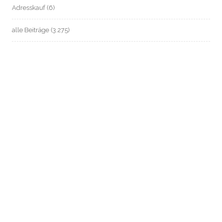
Adresskauf
(6)
alle Beiträge
(3.275)
anonym zahlen / Bargeld sichern
(37)
ARD-ZDF-Beitragsservice (früher: GEZ)
(14)
Automatisierte Einzelentscheidung / Profile
(2)
Beschäftigten- / Sozial- / Verbraucherdaten-Datenschutz
(221)
Beschäftigtendatenschutz
(199)
Biometrie
(26)
Chatkontrolle
(9)
Dagger-Complex Griesheim
(13)