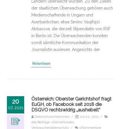
Ländern überwacht wurden. Zu den Zielen
der staatlichen Überwachung gehören auch
Medienschaffende in Ungarn und
Aserbaidschan, etwa Sevinc Vaqifqizi
Abbasova, die derzeit Stipendiatin von RSF
in Berlin ist. Die Überwachenden konnten
somit sämtliche Kommunikation der
Journalistin auslesen. Angesichts der
Weiterlesen
Österreich: Oberster Gerichtshof fragt
20
EuGH, ob Facebook seit 2018 die
07, 2021
DSGVO rechtswidrig „aushebelt“
Datenschutzrheinmain
/
Juli 20, 2021
/
alle Beiträge
,
Internationales
,
Verbraucherdatenschutz
/
0Kommentare