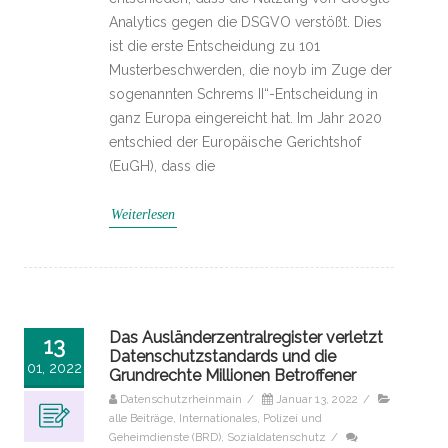
Analytics gegen die DSGVO verstößt. Dies
ist die erste Entscheidung zu 101
Musterbeschwerden, die noyb im Zuge der
sogenannten Schrems II“-Entscheidung in
ganz Europa eingereicht hat. Im Jahr 2020
entschied der Europäische Gerichtshof
(EuGH), dass die
Weiterlesen
Das Ausländerzentralregister verletzt
13
Datenschutzstandards und die
01, 2022
Grundrechte Millionen Betroffener
Datenschutzrheinmain
/
Januar 13, 2022
/
alle Beiträge
,
Internationales
,
Polizei und
Geheimdienste (BRD)
,
Sozialdatenschutz
/