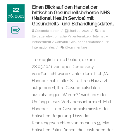
Einen Blick auf den Handel der
22
britischen Gesundheitsbehörde NHS
06, 2021
(National Health Service) mit
Gesundheits- und Behandlungsdaten…
Gesunde_daten
/
Juni 22, 2021
/
alle
Beiträge
,
elektronische Patientenakte / Telematik-
Infrastruktur / Gematik
,
Gesundheitsdatenschutz
,
Internationales
/
0Kommentare
… ermöglicht eine Petition, die am
28.05.2021 von openDemocracy
veröffentlicht wurde. Unter dem Titel „Matt
Hancock hat in aller Stille Ihren Hausarzt
aufgefordert, Ihre Gesundheitsdaten
auszuhändigen. Warum?“ wird über den
Umfang dieses Vorhabens informiert. Matt
Hancock ist der Gesundheitsminister der
britischen Regierung. Dass die
Krankengeschichten von mehr als 55 Mio.
britischen Patient*innen, die Leistungen der