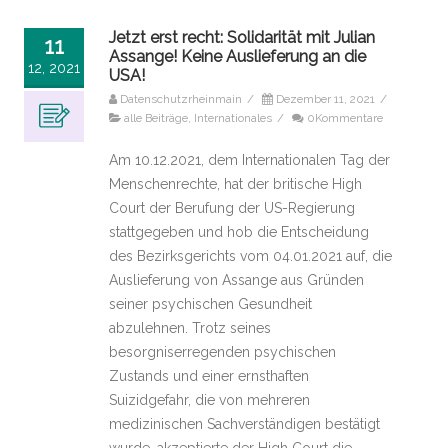
Jetzt erst recht: Solidarität mit Julian
11
Assange! Keine Auslieferung an die
12, 2021
USA!
Datenschutzrheinmain
/
Dezember 11, 2021
/
alle Beiträge
,
Internationales
/
0Kommentare
Am 10.12.2021, dem Internationalen Tag der
Menschenrechte, hat der britische High
Court der Berufung der US-Regierung
stattgegeben und hob die Entscheidung
des Bezirksgerichts vom 04.01.2021 auf, die
Auslieferung von Assange aus Gründen
seiner psychischen Gesundheit
abzulehnen. Trotz seines
besorgniserregenden psychischen
Zustands und einer ernsthaften
Suizidgefahr, die von mehreren
medizinischen Sachverständigen bestätigt
wurde, akzeptierte der High Court die