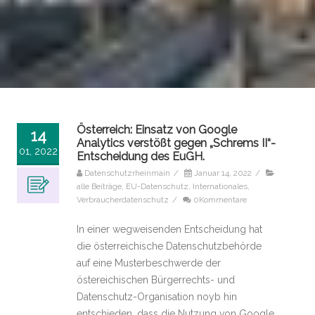
Österreich: Einsatz von Google
14
Analytics verstößt gegen „Schrems II“-
01, 2022
Entscheidung des EuGH.
Datenschutzrheinmain
/
Januar 14, 2022
/
alle Beiträge
,
EU-Datenschutz
,
Internationales
,
Verbraucherdatenschutz
/
0Kommentare
In einer wegweisenden Entscheidung hat
die österreichische Datenschutzbehörde
auf eine Musterbeschwerde der
östereichischen Bürgerrechts- und
Datenschutz-Organisation noyb hin
entschieden, dass die Nutzung von Google