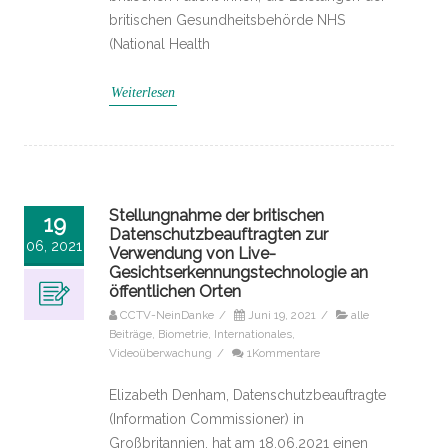
britischen Gesundheitsbehörde NHS
(National Health
Weiterlesen
Stellungnahme der britischen
19
Datenschutzbeauftragten zur
06, 2021
Verwendung von Live-
Gesichtserkennungstechnologie an
öffentlichen Orten
CCTV-NeinDanke
/
Juni 19, 2021
/
alle
Beiträge
,
Biometrie
,
Internationales
,
Videoüberwachung
/
1Kommentare
Elizabeth Denham, Datenschutzbeauftragte
(Information Commissioner) in
Großbritannien, hat am 18.06.2021 einen