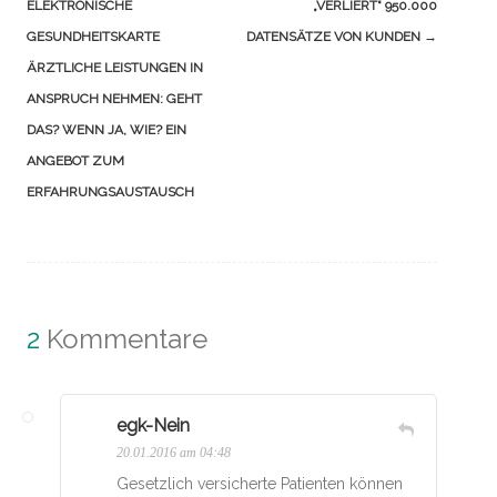
(Beiträge)
ELEKTRONISCHE
„VERLIERT“ 950.000
GESUNDHEITSKARTE
DATENSÄTZE VON KUNDEN
→
ÄRZTLICHE LEISTUNGEN IN
ANSPRUCH NEHMEN: GEHT
DAS? WENN JA, WIE? EIN
ANGEBOT ZUM
ERFAHRUNGSAUSTAUSCH
2
Kommentare
egk-Nein
20.01.2016 am 04:48
Gesetzlich versicherte Patienten können