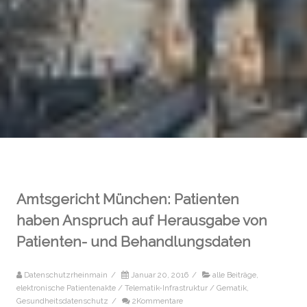
Amtsgericht München: Patienten
haben Anspruch auf Herausgabe von
Patienten- und Behandlungsdaten
Datenschutzrheinmain
/
Januar 20, 2016
/
alle Beiträge
,
elektronische Patientenakte / Telematik-Infrastruktur / Gematik
,
Gesundheitsdatenschutz
/
2Kommentare