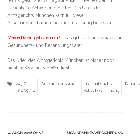
SGB X gestützten Antrag auf Auskunft keine oder nur
lückenhafte Antworten erhielten. Das Urteil des
Amtsgerichts München kann für diese
Auseinandersetzung eine Rückenstärkung bedeuten.
Meine Daten gehören mir!
– das gilt auch und gerade für
Gesundheits- und Behandlungsdaten.
Das Urteil des Amtsgerichts München ist bisher noch
nicht im Wortlaut veröffentlicht.
243 C
Auskunftsanspruch
informationelle
Patient
18009/14
Selbstbestimmung
Navigation
←
AUCH 2016 OHNE
USA: KRANKENVERSICHERUNG