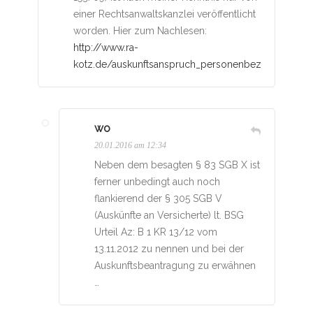
einer Rechtsanwaltskanzlei veröffentlicht
worden. Hier zum Nachlesen:
http://www.ra-
kotz.de/auskunftsanspruch_personenbezogene_sozi
wo
20.01.2016 am 12:34
Neben dem besagten § 83 SGB X ist
ferner unbedingt auch noch
flankierend der § 305 SGB V
(Auskünfte an Versicherte) lt. BSG
Urteil Az: B 1 KR 13/12 vom
13.11.2012 zu nennen und bei der
Auskunftsbeantragung zu erwähnen
…