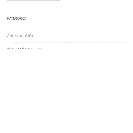
KATEGORIEN
Adresskauf
(6)
alle Beiträge
(3.275)
anonym zahlen / Bargeld sichern
(37)
ARD-ZDF-Beitragsservice (früher: GEZ)
(14)
Automatisierte Einzelentscheidung / Profile
(2)
Beschäftigten- / Sozial- / Verbraucherdaten-Datenschutz
(221)
Beschäftigtendatenschutz
(199)
Biometrie
(26)