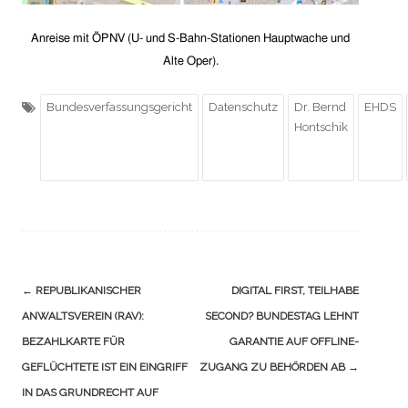
Anreise mit ÖPNV (U- und S-Bahn-Stationen Hauptwache und
Alte Oper).
Bundesverfassungsgericht
Datenschutz
Dr. Bernd
EHDS
Hontschik
Navigation
←
REPUBLIKANISCHER
DIGITAL FIRST, TEILHABE
(Beiträge)
ANWALTSVEREIN (RAV):
SECOND? BUNDESTAG LEHNT
BEZAHLKARTE FÜR
GARANTIE AUF OFFLINE-
GEFLÜCHTETE IST EIN EINGRIFF
ZUGANG ZU BEHÖRDEN AB
→
IN DAS GRUNDRECHT AUF