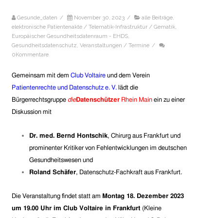
Gesunde_daten
/
November 30, 2023
/
alle Beiträge
,
elektronische Patientenakte / Telematik-Infrastruktur / Gematik
,
Europäischer Gesundheitsdatenraum - EHDS
,
Gesundheitsdatenschutz
,
Veranstaltungen / Termine
/
0Kommentare
Gemeinsam mit dem
Club Voltaire
und dem Verein
Patientenrechte und Datenschutz e. V.
lädt die
Bürgerrechtsgruppe
die
Datenschützer
Rhein Main
ein zu einer
Diskussion mit
Dr. med. Bernd Hontschik
, Chirurg aus Frankfurt und
prominenter Kritiker von Fehlentwicklungen im deutschen
Gesundheitswesen und
Roland Schäfer
, Datenschutz-Fachkraft aus Frankfurt.
Die Veranstaltung findet statt
am
Montag 18. Dezember 2023
um 19.00 Uhr
im Club Voltaire in Frankfurt
(Kleine