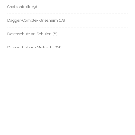
Chatkontrolle
(9)
Dagger-Complex Griesheim
(13)
Datenschutz an Schulen
(8)
Datenschutz im Mietrecht
(54)
Datenschutz in Zeiten von Corona
(80)
Digitalstadt Darmstadt
(11)
e-Government
(9)
elektronische Patientenakte / Telematik-Infrastruktur / Gematik
(625)
EU-Datenschutz
(168)