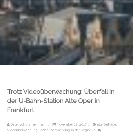
Trotz Videoüberwachung: Überfall in
der U-Bahn-Station Alte Oper in
Frankfurt
Datenschutzrheinmain
/
November 22, 2017
/
alle Beiträge
,
Videoüberwachung
,
Videoüberwachung in der Region
/