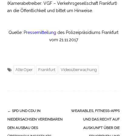
(Kamerabetreiber: VGF – Verkehrsgesellschaft Frankfurt)
an die Öffentlichkeit und bittet um Hinweise.
Quelle:
Pressemitteilung
des Polizeipräsidiums Frankfurt
vom 21.11.2017
Alte Oper
Frankfurt
Videoüberwachung
Navigation
←
SPD UND CDU IN
WEARABLES, FITNESS-APPS
(Beiträge)
NIEDERSACHSEN VEREINBAREN
UND DAS RECHT AUF
DEN AUSBAU DES
AUSKUNFT ÜBER DIE