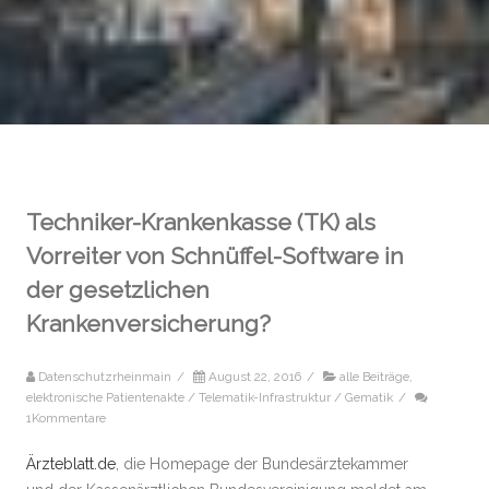
Techniker-Krankenkasse (TK) als
Vorreiter von Schnüffel-Software in
der gesetzlichen
Krankenversicherung?
Datenschutzrheinmain
/
August 22, 2016
/
alle Beiträge
,
elektronische Patientenakte / Telematik-Infrastruktur / Gematik
/
1Kommentare
Ärzteblatt.de
, die Homepage der Bundesärztekammer