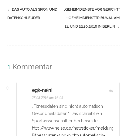
Navigation
←
DAS AUTO ALS SPION UND
„GEHEIMDIENSTE VOR GERICHT“
(Beiträge)
DATENSCHLEUDER
– GEHEIMDIENSTTRIBUNAL AM
21. UND 22.10.2016 IN BERLIN
→
1
Kommentar
egk-nein!
28.08.2016 am 16:09
„Fitnessdaten sind nicht automatisch
Gesundheitsdaten.“ Das schreibt ein
Sportwissenschaftler bei heise.de.
http://www.heise.de/newsticker/meldung/Sportwisse
Fitnessdaten-sind-nicht-automatisch-