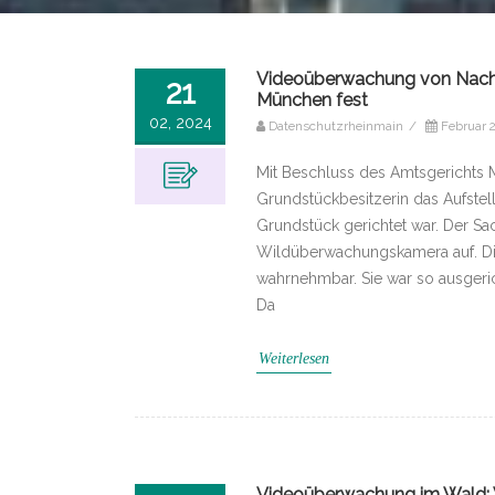
Videoüberwachung von Nachba
21
München fest
02, 2024
Datenschutzrheinmain
/
Februar 2
Mit Beschluss des Amtsgerichts 
Grundstückbesitzerin das Aufstel
Grundstück gerichtet war. Der Sac
Wildüberwachungskamera auf. Di
wahrnehmbar. Sie war so ausgeri
Da
Weiterlesen
Videoüberwachung im Wald: V