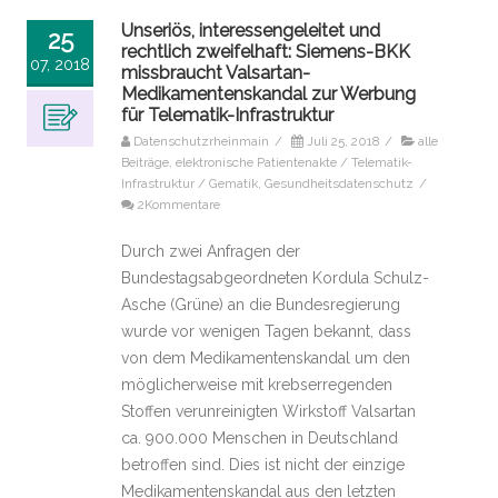
Unseriös, interessengeleitet und
25
rechtlich zweifelhaft: Siemens-BKK
07, 2018
missbraucht Valsartan-
Medikamentenskandal zur Werbung
für Telematik-Infrastruktur
Datenschutzrheinmain
/
Juli 25, 2018
/
alle
Beiträge
,
elektronische Patientenakte / Telematik-
Infrastruktur / Gematik
,
Gesundheitsdatenschutz
/
2Kommentare
Durch zwei Anfragen der
Bundestagsabgeordneten Kordula Schulz-
Asche (Grüne) an die Bundesregierung
wurde vor wenigen Tagen bekannt, dass
von dem Medikamentenskandal um den
möglicherweise mit krebserregenden
Stoffen verunreinigten Wirkstoff Valsartan
ca. 900.000 Menschen in Deutschland
betroffen sind. Dies ist nicht der einzige
Medikamentenskandal aus den letzten