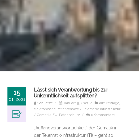
Lässt sich Verantwortung bis zur
15
Unkenntlichkeit aufsplitten?
01, 2021
Schuetze
/
Januar 15, 2021
/
alle Beiträge
,
elektronische Patientenakte / Telematik-Infrastruktur
/ Gematik
,
EU-Datenschutz
/
0Kommentare
„Auffangverantwortlichkeit“ der Gematik in
der Telematik-Infrastruktur (TI) – geht so