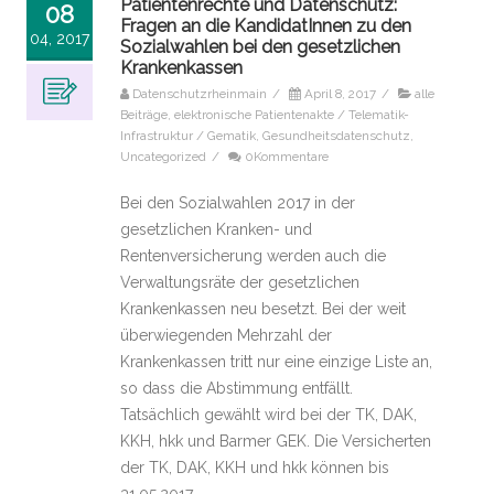
Patientenrechte und Datenschutz:
08
Fragen an die KandidatInnen zu den
04, 2017
Sozialwahlen bei den gesetzlichen
Krankenkassen
Datenschutzrheinmain
/
April 8, 2017
/
alle
Beiträge
,
elektronische Patientenakte / Telematik-
Infrastruktur / Gematik
,
Gesundheitsdatenschutz
,
Uncategorized
/
0Kommentare
Bei den Sozialwahlen 2017 in der
gesetzlichen Kranken- und
Rentenversicherung werden auch die
Verwaltungsräte der gesetzlichen
Krankenkassen neu besetzt. Bei der weit
überwiegenden Mehrzahl der
Krankenkassen tritt nur eine einzige Liste an,
so dass die Abstimmung entfällt.
Tatsächlich gewählt wird bei der TK, DAK,
KKH, hkk und Barmer GEK. Die Versicherten
der TK, DAK, KKH und hkk können bis
31.05.2017