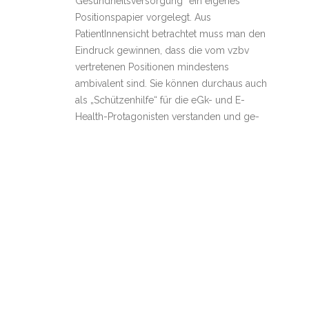
Gesundheitsversorgung“ ein eigenes
Positionspapier vorgelegt. Aus
PatientInnensicht betrachtet muss man den
Eindruck gewinnen, dass die vom vzbv
vertretenen Positionen mindestens
ambivalent sind. Sie können durchaus auch
als „Schützenhilfe“ für die eGk- und E-
Health-Protagonisten verstanden und ge-
und mißbraucht werden. Schon der
wiederholte positive Bezug auf
Weiterlesen
Wem gehören die Patientendaten? –
31
Eine Auseinandersetzung mit den
07, 2016
Thesen von Dr. Stefan Etgeton von
der Bertelsmann Stiftung