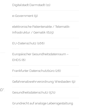
Digitalstadt Darmstadt
(11)
e-Government
(9)
elektronische Patientenakte / Telematik-
Infrastruktur / Gematik
(625)
EU-Datenschutz
(168)
Europäischer Gesundheitsdatenraum –
EHDS
(8)
Frankfurter Datenschutzbüro
(28)
Gefahrenabwehrverordnung Wiesbaden
(9)
D“.
Gesundheitsdatenschutz
(571)
Grundrecht auf analoge Lebensgestaltung