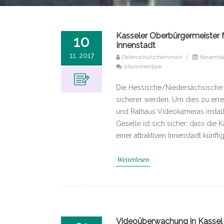
Kasseler Oberbürgermeister 
10
Innenstadt
11, 2017
Datenschutzrheinmain
/
November
0Kommentare
Die Hessische/Niedersächsische A
sicherer werden. Um dies zu err
und Rathaus Videokameras install
Geselle ist sich sicher, dass di
einer attraktiven Innenstadt künft
Weiterlesen
Videoüberwachung in Kassel 