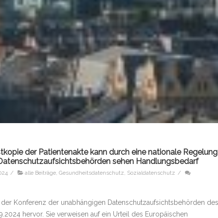
tkopie der Patientenakte kann durch eine nationale Regelung
 Datenschutzaufsichtsbehörden sehen Handlungsbedarf
024
/
alle Beiträge
,
Gesundheitsdatenschutz
,
Sozialdatenschutz
/
g der Konferenz der unabhängigen Datenschutzaufsichtsbehörden de
2024 hervor. Sie verweisen auf ein Urteil des Europäischen