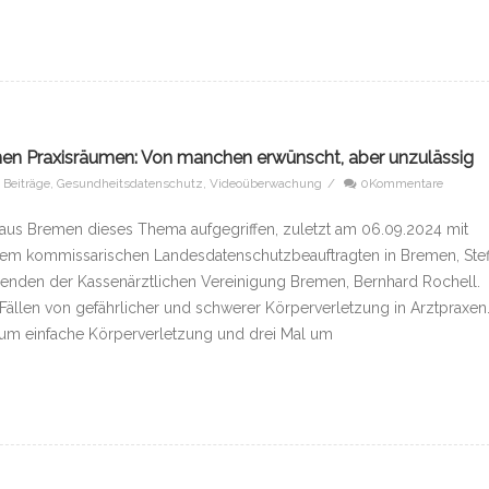
hen Praxisräumen: Von manchen erwünscht, aber unzulässig
e Beiträge
,
Gesundheitsdatenschutz
,
Videoüberwachung
/
0Kommentare
 aus Bremen dieses Thema aufgegriffen, zuletzt am 06.09.2024 mit
dem kommissarischen Landesdatenschutzbeauftragten in Bremen, Ste
enden der Kassenärztlichen Vereinigung Bremen, Bernhard Rochell.
 Fällen von gefährlicher und schwerer Körperverletzung in Arztpraxen.
 um einfache Körperverletzung und drei Mal um