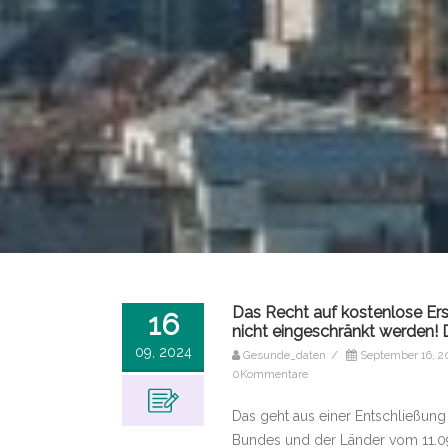
Das Recht auf kostenlose Ers
16
nicht eingeschränkt werden!
09, 2024
Gesunde_daten
/
September 16, 2
0Kommentare
Das geht aus einer Entschließun
Bundes und der Länder vom 11.09.