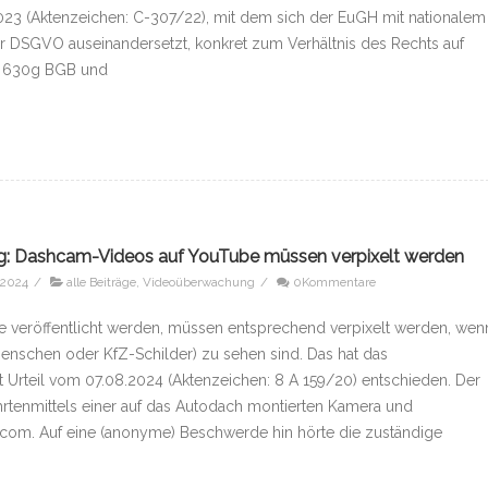
23 (Aktenzeichen: C-307/22), mit dem sich der EuGH mit nationalem
ur DSGVO auseinandersetzt, konkret zum Verhältnis des Rechts auf
s § 630g BGB und
ig: Dashcam-Videos auf YouTube müssen verpixelt werden
 2024
/
alle Beiträge
,
Videoüberwachung
/
0Kommentare
 veröffentlicht werden, müssen entsprechend verpixelt werden, wen
nschen oder KfZ-Schilder) zu sehen sind. Das hat das
 Urteil vom 07.08.2024 (Aktenzeichen: 8 A 159/20) entschieden. Der
ahrtenmittels einer auf das Autodach montierten Kamera und
e.com. Auf eine (anonyme) Beschwerde hin hörte die zuständige