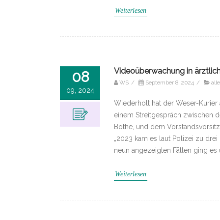
Weiterlesen
Videoüberwachung in ärztlic
08
WS
/
September 8, 2024
/
all
09, 2024
Wiederholt hat der Weser-Kurier
einem Streitgespräch zwischen 
Bothe, und dem Vorstandsvorsitz
„2023 kam es laut Polizei zu drei
neun angezeigten Fällen ging es
Weiterlesen