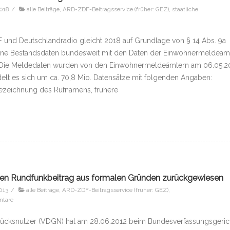
2018
/
alle Beiträge
,
ARD-ZDF-Beitragsservice (früher: GEZ)
,
staatliche
F und Deutschlandradio gleicht 2018 auf Grund­lage von § 14 Abs. 9a
 seine Bestands­daten bundesweit mit den Daten der Ein­wohner­melde­äm
b. Die Melde­daten wurden von den Ein­wohner­melde­ämtern am 06.05.
delt es sich um ca. 70,8 Mio. Daten­sätze mit folgenden Angaben:
ezeichnung des Rufnamens, frühere
en Rundfunkbeitrag aus formalen Gründen zurückgewiesen
013
/
alle Beiträge
,
ARD-ZDF-Beitragsservice (früher: GEZ)
,
tare
cksnutzer (VDGN) hat am 28.06.2012 beim Bundesverfassungsgeric