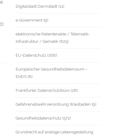
nk
Digitalstadt Darmstadt
(11)
e-Government
(9)
RD
elektronische Patientenakte / Telematik-
Infrastruktur / Gematik
(625)
EU-Datenschutz
(168)
Europäischer Gesundheitsdatenraum –
EHDS
(8)
Frankfurter Datenschutzbüro
(28)
Gefahrenabwehrverordnung Wiesbaden
(9)
Gesundheitsdatenschutz
(571)
Grundrecht auf analoge Lebensgestaltung