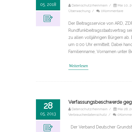
05, 2018
Datenschutzrheinmain
/
Mai 10, 
Überwachung
/
0Kommentare
Der Beitrags­service von ARD, ZD
Rund­funk­beitrags­staats­vertrag
zu allen voll­jährigen Bürgern a
um 0:00 Uhr ermittelt. Dabei han
Familienname, Vornamen unter B
Weiterlesen
Verfassungs­beschwerde geg
28
Datenschutzrheinmain
/
Mai 28, 2
05, 2013
Verbraucherdatenschutz
/
0Kommen
Der Verband Deutscher Grundstü