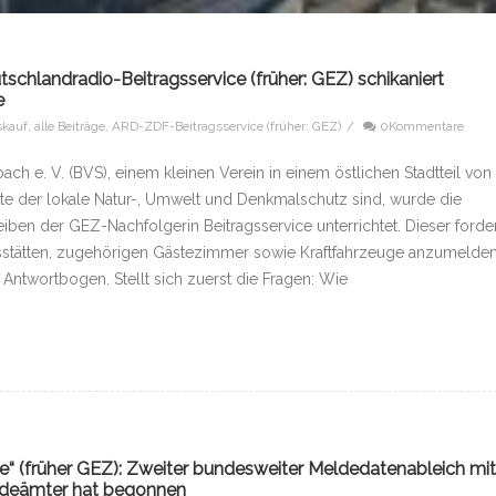
hlandradio-Beitragsservice (früher: GEZ) schikaniert
e
skauf
,
alle Beiträge
,
ARD-ZDF-Beitragsservice (früher: GEZ)
/
0Kommentare
h e. V. (BVS), einem kleinen Verein in einem östlichen Stadtteil von
ete der lokale Natur-, Umwelt und Denkmalschutz sind, wurde die
iben der GEZ-Nachfolgerin Beitragsservice unterrichtet. Dieser forde
ebsstätten, zugehörigen Gästezimmer sowie Kraftfahrzeuge anzumelden
Antwortbogen. Stellt sich zuerst die Fragen: Wie
e“ (früher GEZ): Zweiter bundesweiter Meldedatenableich mit
ldeämter hat begonnen