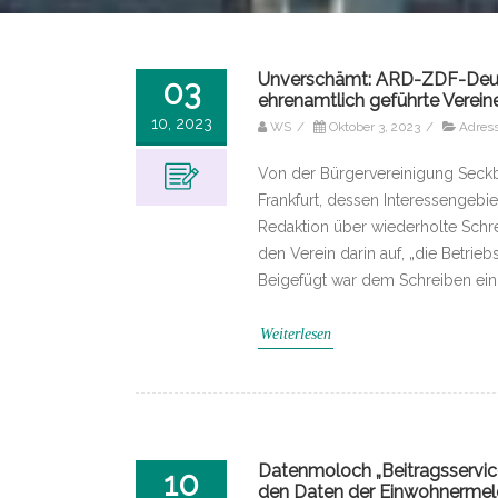
Unverschämt: ARD-ZDF-Deutsc
03
ehrenamtlich geführte Verein
10, 2023
WS
/
Oktober 3, 2023
/
Adres
Von der Bürgervereinigung Seckbac
Frankfurt, dessen Interessengebi
Redaktion über wiederholte Schre
den Verein darin auf, „die Betri
Beigefügt war dem Schreiben ein 
Weiterlesen
Datenmoloch „Beitragsservic
10
den Daten der Einwohnerme