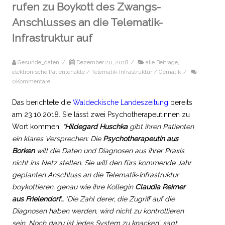
rufen zu Boykott des Zwangs-
Anschlusses an die Telematik-
Infrastruktur auf
Gesunde_daten
/
Dezember 20, 2018
/
alle Beiträge
,
elektronische Patientenakte / Telematik-Infrastruktur / Gematik
/
0Kommentare
Das berichtete die
Waldeckische Landeszeitung
bereits
am 23.10.2018. Sie lässt zwei Psychotherapeutinnen zu
Wort kommen:
“
Hildegard Huschka
gibt ihren Patienten
ein klares Versprechen: Die
Psychotherapeutin aus
Borken
will die Daten und Diagnosen aus ihrer Praxis
nicht ins Netz stellen. Sie will den fürs kommende Jahr
geplanten Anschluss an die Telematik-Infrastruktur
boykottieren, genau wie ihre Kollegin
Claudia Reimer
aus Frielendorf
… ‘Die Zahl derer, die Zugriff auf die
Diagnosen haben werden, wird nicht zu kontrollieren
sein. Noch dazu ist jedes System zu knacken’, sagt