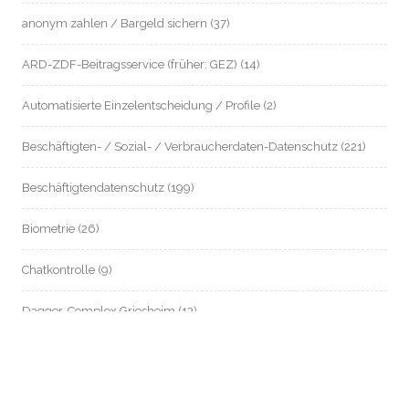
anonym zahlen / Bargeld sichern
(37)
ARD-ZDF-Beitragsservice (früher: GEZ)
(14)
Automatisierte Einzelentscheidung / Profile
(2)
Beschäftigten- / Sozial- / Verbraucherdaten-Datenschutz
(221)
Beschäftigtendatenschutz
(199)
Biometrie
(26)
Chatkontrolle
(9)
Dagger-Complex Griesheim
(13)
Datenschutz an Schulen
(8)
Datenschutz im Mietrecht
(54)