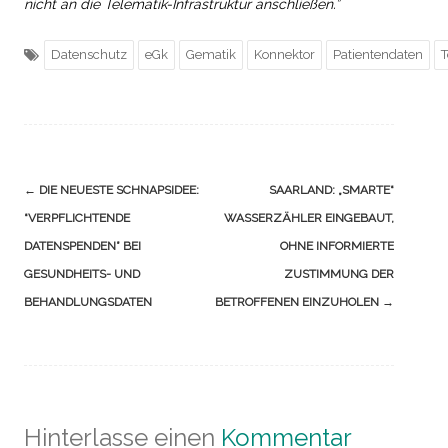
nicht an die Telematik-Infrastruktur anschließen.”
Datenschutz
eGk
Gematik
Konnektor
Patientendaten
T
Navigation
←
DIE NEUESTE SCHNAPSIDEE:
SAARLAND: „SMARTE“
(Beiträge)
“VERPFLICHTENDE
WASSERZÄHLER EINGEBAUT,
DATENSPENDEN” BEI
OHNE INFORMIERTE
GESUNDHEITS- UND
ZUSTIMMUNG DER
BEHANDLUNGSDATEN
BETROFFENEN EINZUHOLEN
→
Hinterlasse einen
Kommentar