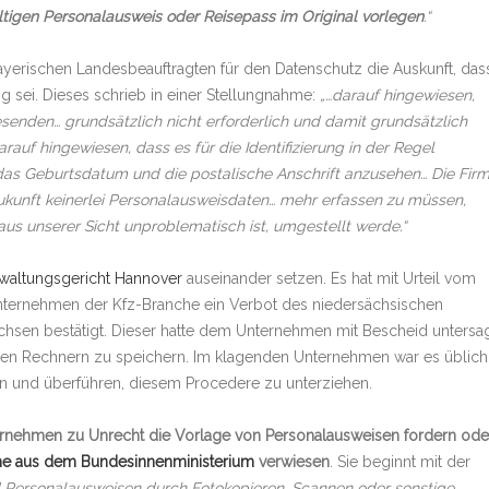
ültigen Personalausweis oder Reisepass im Original vorlegen
.“
yerischen Landesbeauftragten für den Datenschutz die Auskunft, das
g sei. Dieses schrieb in einer Stellungnahme:
„…darauf hingewiesen,
senden… grundsätzlich nicht erforderlich und damit grundsätzlich
rauf hingewiesen, dass es für die Identifizierung in der Regel
das Geburtsdatum und die postalische Anschrift anzusehen… Die Fir
 Zukunft keinerlei Personalausweisdaten… mehr erfassen zu müssen,
aus unserer Sicht unproblematisch ist, umgestellt werde.“
waltungsgericht Hannover
auseinander setzen. Es hat mit Urteil vom
nternehmen der Kfz-Branche ein Verbot des niedersächsischen
hsen bestätigt. Dieser hatte dem Unternehmen mit Bescheid untersag
en Rechnern zu speichern. Im klagenden Unternehmen war es üblich
en und überführen, diesem Procedere zu unterziehen.
ernehmen zu Unrecht die Vorlage von Personalausweisen fordern ode
me aus dem Bundesinnenministerium
verwiesen
. Sie beginnt mit der
d Personalausweisen durch Fotokopieren, Scannen oder sonstige