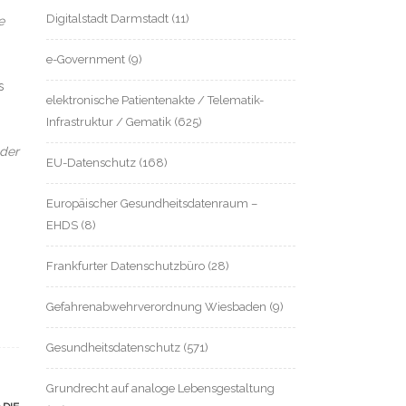
Digitalstadt Darmstadt
(11)
e
e-Government
(9)
s
elektronische Patientenakte / Telematik-
Infrastruktur / Gematik
(625)
 der
EU-Datenschutz
(168)
Europäischer Gesundheitsdatenraum –
EHDS
(8)
Frankfurter Datenschutzbüro
(28)
Gefahrenabwehrverordnung Wiesbaden
(9)
Gesundheitsdatenschutz
(571)
Grundrecht auf analoge Lebensgestaltung