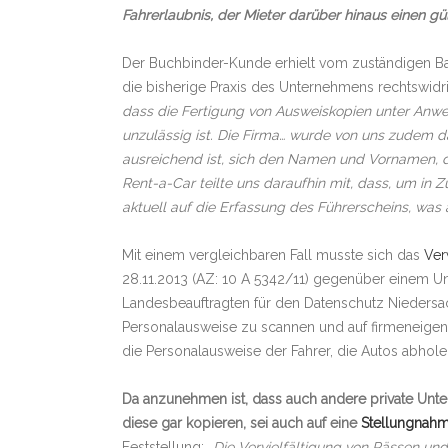
Fahrerlaubnis, der Mieter darüber hinaus einen g
Der Buchbinder-Kunde erhielt vom zuständigen Ba
die bisherige Praxis des Unternehmens rechtswidri
dass die Fertigung von Ausweiskopien unter Anwe
unzulässig ist. Die Firma… wurde von uns zudem da
ausreichend ist, sich den Namen und Vornamen, 
Rent-a-Car teilte uns daraufhin mit, dass, um in
aktuell auf die Erfassung des Führerscheins, was 
Mit einem vergleichbaren Fall musste sich das
Ver
28.11.2013 (AZ: 10 A 5342/11) gegenüber einem U
Landesbeauftragten für den Datenschutz Niedersac
Personalausweise zu scannen und auf firmeneigen
die Personalausweise der Fahrer, die Autos abhol
Da anzunehmen ist, dass auch andere private Unt
diese gar kopieren, sei auch auf eine
Stellungnah
Feststellung:
„Die Vervielfältigung von Pässen un