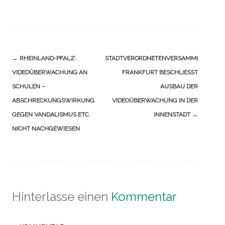
Navigation
←
RHEINLAND-PFALZ:
STADTVERORDNETENVERSAMMLUNG
(Beiträge)
VIDEOÜBERWACHUNG AN
FRANKFURT BESCHLIESST A
SCHULEN –
USBAU DER V
ABSCHRECKUNGSWIRKUNG
IDEOÜBERWACHUNG IN DER I
GEGEN VANDALISMUS ETC.
NNENSTADT
→
NICHT NACHGEWIESEN
Hinterlasse einen
Kommentar