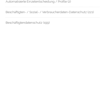
Automatisierte Einzelentscheidung / Profile
(2)
Beschäftigten- / Sozial- / Verbraucherdaten-Datenschutz
(221)
Beschäftigtendatenschutz
(199)
Biometrie
(26)
Chatkontrolle
(9)
Dagger-Complex Griesheim
(13)
Datenschutz an Schulen
(8)
Datenschutz im Mietrecht
(54)
Datenschutz in Zeiten von Corona
(80)
Digitalstadt Darmstadt
(11)