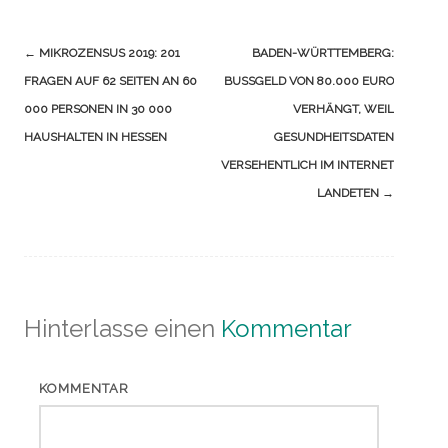
Navigation
←
MIKROZENSUS 2019: 201
BADEN-WÜRTTEMBERG:
(Beiträge)
FRAGEN AUF 62 SEITEN AN 60
BUSSGELD VON 80.000 EURO V
000 PERSONEN IN 30 000
ERHÄNGT, WEIL G
HAUSHALTEN IN HESSEN
ESUNDHEITSDATEN V
ERSEHENTLICH IM INTERNET L
ANDETEN
→
Hinterlasse einen
Kommentar
KOMMENTAR