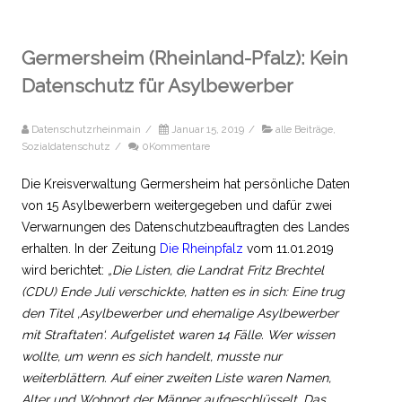
Germersheim (Rheinland-Pfalz): Kein
Datenschutz für Asylbewerber
Datenschutzrheinmain
/
Januar 15, 2019
/
alle Beiträge
,
Sozialdatenschutz
/
0Kommentare
Die Kreisverwaltung Germersheim hat persönliche Daten
von 15 Asylbewerbern weitergegeben und dafür zwei
Verwarnungen des Datenschutzbeauftragten des Landes
erhalten. In der Zeitung
Die Rheinpfalz
vom 11.01.2019
wird berichtet:
„
Die Listen, die Landrat Fritz Brechtel
(CDU) Ende Juli verschickte, hatten es in sich: Eine trug
den Titel ‚Asylbewerber und ehemalige Asylbewerber
mit Straftaten‘. Aufgelistet waren 14 Fälle. Wer wissen
wollte, um wenn es sich handelt, musste nur
weiterblättern. Auf einer zweiten Liste waren Namen,
Alter und Wohnort der Männer aufgeschlüsselt. Das