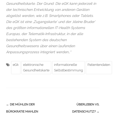
Gesundheitskarte. Der Grund: Die eGK kann jederzeit in
der technischen Entwicklung von anderen Geräten
abgelöst werden, wie z.B. Smartphones oder Tablets.
Die eGK ist eine ‚Zugangskarte‘ und der ‚kleine Bruder‘
des größten informationellen IT-Health Systems
Europas, der Telematik-Infrastruktur, in der alle
bestehenden System des deutschen
Gesundheitswesens über einen laufenden
Anpassungsprozess integriert werden…“
eGk
elektronische
informationelle
Patientendaten
Gesundheitskarte
Selbstbestimmung
Navigation
←
DIE MÜHLEN DER
ÜBERLEBEN VS.
(Beiträge)
BÜROKRATIE MAHLEN
DATENSCHUTZ?
→