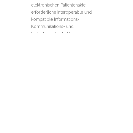
elektronischen Patientenakte,
erforderliche interoperable und
kompatible Informations-,
Kommunikations- und
Sicherheitsinfrastruktur
(Telematikinfrastruktur).“ (§ 291a, Abs. 7,
SGB V), welche jedoch zuvor auch alle(!)
Zulassungen und
Sicherheitszertifizierungen durch die
Firma Gematik und des BSI erfolgreich
bestanden haben müssen, Zitat: „Die
Komponenten und Dienste der
Telematikinfrastruktur werden von der
Gesellschaft für Telematik zugelassen.
Die Zulassung wird erteilt, wenn die
Komponenten und Dienste
funktionsfähig, interoperabel und sicher
sind. Die Gesellschaft für Telematik prüft