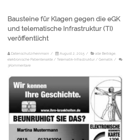
Bausteine für Klagen gegen die eGK
und telematische Infrastruktur (TI)
veröffentlicht
Datenschutzrheinmain
/
August 2, 2015
/
alle Beiträge
,
elektronische Patientenakte / Telematik-Infrastruktur / Gematik
/
3Kommentare