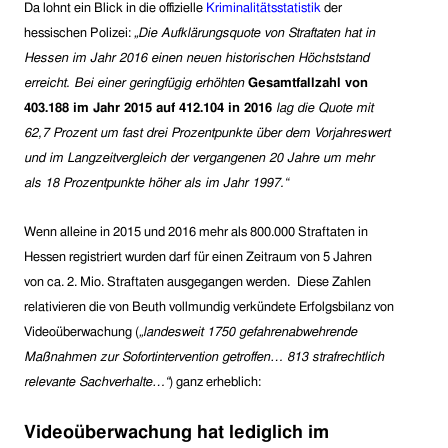
Da lohnt ein Blick in die offizielle
Kriminalitätsstatistik
der
hessischen Polizei:
„Die Aufklärungsquote von Straftaten hat in
Hessen im Jahr 2016 einen neuen historischen Höchststand
erreicht. Bei einer geringfügig erhöhten
Gesamtfallzahl von
403.188 im Jahr 2015 auf 412.104 in 2016
lag die Quote mit
62,7 Prozent um fast drei Prozentpunkte über dem Vorjahreswert
und im Langzeitvergleich der vergangenen 20 Jahre um mehr
als 18 Prozentpunkte höher als im Jahr 1997.“
Wenn alleine in 2015 und 2016 mehr als 800.000 Straftaten in
Hessen registriert wurden darf für einen Zeitraum von 5 Jahren
von ca. 2. Mio. Straftaten ausgegangen werden. Diese Zahlen
relativieren die von Beuth vollmundig verkündete Erfolgsbilanz von
Videoüberwachung (
„landesweit 1750 gefahrenabwehrende
Maßnahmen zur Sofortintervention getroffen… 813 strafrechtlich
relevante Sachverhalte…“
) ganz erheblich:
Videoüberwachung hat lediglich im