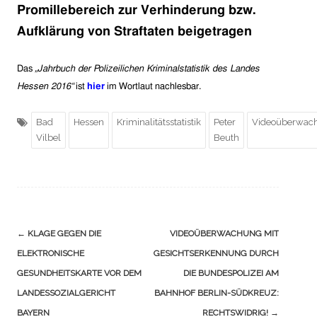
Promillebereich zur Verhinderung bzw.
Aufklärung von Straftaten beigetragen
Das
„Jahrbuch der Polizeilichen Kriminalstatistik des Landes
Hessen 2016“
ist
hier
im Wortlaut nachlesbar.
Bad
Hessen
Kriminalitätsstatistik
Peter
Videoüberwac
Vilbel
Beuth
Navigation
←
KLAGE GEGEN DIE
VIDEOÜBERWACHUNG MIT
(Beiträge)
ELEKTRONISCHE
GESICHTSERKENNUNG DURCH
GESUNDHEITSKARTE VOR DEM
DIE BUNDESPOLIZEI AM
LANDESSOZIALGERICHT
BAHNHOF BERLIN-SÜDKREUZ:
BAYERN
RECHTSWIDRIG!
→