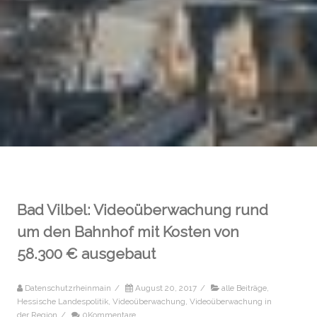
Bad Vilbel: Videoüberwachung rund
um den Bahnhof mit Kosten von
58.300 € ausgebaut
Datenschutzrheinmain
/
August 20, 2017
/
alle Beiträge
,
Hessische Landespolitik
,
Videoüberwachung
,
Videoüberwachung in
der Region
/
0Kommentare