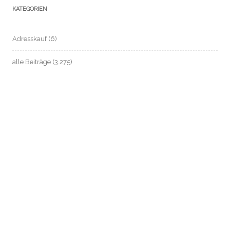
KATEGORIEN
Adresskauf
(6)
alle Beiträge
(3.275)
anonym zahlen / Bargeld sichern
(37)
ARD-ZDF-Beitragsservice (früher: GEZ)
(14)
Automatisierte Einzelentscheidung / Profile
(2)
Beschäftigten- / Sozial- / Verbraucherdaten-Datenschutz
(221)
Beschäftigtendatenschutz
(199)
Biometrie
(26)
Chatkontrolle
(9)