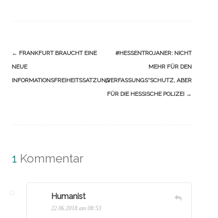
Navigation
←
FRANKFURT BRAUCHT EINE
#HESSENTROJANER: NICHT
(Beiträge)
NEUE
MEHR FÜR DEN
INFORMATIONSFREIHEITSSATZUNG
„VERFASSUNGS“SCHUTZ, ABER
FÜR DIE HESSISCHE POLIZEI
→
1
Kommentar
Humanist
22.06.2018 am 08:53