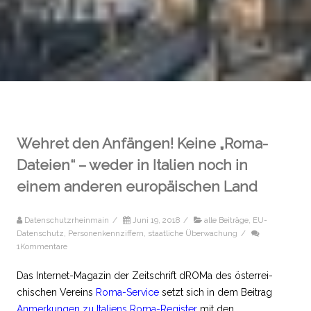
Wehret den Anfängen! Keine „Roma-
Dateien“ – weder in Italien noch in
einem anderen europäischen Land
Datenschutzrheinmain
/
Juni 19, 2018
/
alle Beiträge
,
EU-
Datenschutz
,
Personenkennziffern
,
staatliche Überwachung
/
1Kommentare
Das Internet-Magazin der Zeitschrift dROMa des öster­rei­
chi­schen Vereins
Roma-Service
setzt sich in dem Beitrag
Anmerkungen zu Italiens Roma-Register
mit den