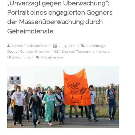
„Unverzagt gegen Überwachung“:
Portrait eines engagierten Gegners
der Massenüberwachung durch
Geheimdienste
Datenschutzrheinmain
/
Juli 4, 2014
/
alle Beiträge
,
Dagger-Complex Griesheim
,
NSA Skandal
,
Telekommunikations-
Überwachung
/
0Kommentare