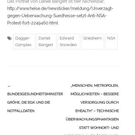
Das Portrait von Daniel Bangert ist hier nachlesbar:
http://www.heise.de/newsticker/meldung/Unverzagt-
gegen-Ueberwachung-Suedhesse-setzt-Anti-NSA-
Protest-fort-2249460.html
Dagger-
Daniel
Edward
Griesheim
NSA
Complex
Bangert
Snowden
Navigation
←
„MENSCHEN, METROPOLEN,
(Beiträge)
BUNDESGESUNDHEITSMINISTER
MÖGLICHKEITEN – BESSERE
GRÖHE, DIE EGK UND DIE
VERSORGUNG DURCH
NOTFALLDATEN
EHEALTH“ – TECHNISCHE
ÜBERWACHUNGSPHANTASIEN
STATT WOHNORT- UND