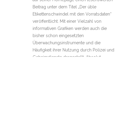
Beitrag unter dem Titel „Der üble
Etikettenschwindel mit den Vorratsdaten“
veröffentlicht. Mit einer Vielzahl von
informativen Grafiken werden auch die
bisher schon eingesetzten
Überwachungsinstrumente und die
Häufigkeit ihrer Nutzung durch Polizei und
Geheimdienste dargestellt. Absolut
lesenswert! Quelle: netzpolitik.org
LADEN
ARCHIV