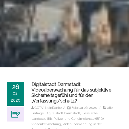
Digitalstadt Darmstadt:
26
Videoüberwachung für das subjektive
02,
Sicherheitsgefühl und für den
2020
„Verfassungs“schutz?
CCTV-NeinDanke
/
Februar 26, 2020
/
alle
Beiträge
,
Digitalstadt Darmstadt
,
Hessische
Landespolitik
,
Polizei und Geheimdienste (BRD)
,
Videoüberwachung
,
Videoüberwachung in der