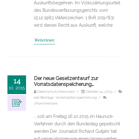
Auskunftsbegehren. Im Volkszählungsurteil
des Bundesverfassungsgerichts vom
15.12.1983 (Aktenzeichen: 1 BvR 209/83)
wird dieses Recht aus Auskunft, welche
Weiterlesen
Der neue Gesetzentwurf zur
14
Vorratsdatenspeicherung…
10, 2015
Datenschutzrheinmain
/
Oktober 14, 2015
/
alle Beiträge
,
Vorratsdatenspeicherung
/
0Kommentare
… soll am Freitag 16.10.2015 im Hauruck-
Verfahren durch den Bundestag gepeitscht
werden.Der Journalist Richard Gutjahr hat
auf seiner Homepage einen lesenswerten