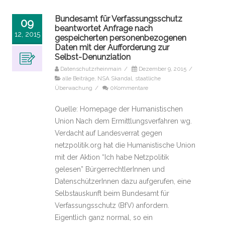
Bundesamt für Verfassungsschutz
09
beantwortet Anfrage nach
12, 2015
gespeicherten personenbezogenen
Daten mit der Aufforderung zur
Selbst-Denunziation
Datenschutzrheinmain
/
Dezember 9, 2015
/
alle Beiträge
,
NSA Skandal
,
staatliche
Überwachung
/
0Kommentare
Quelle: Homepage der Humanistischen
Union Nach dem Ermittlungsverfahren wg.
Verdacht auf Landesverrat gegen
netzpolitik.org hat die Humanistische Union
mit der Aktion “Ich habe Netzpolitik
gelesen” BürgerrechtlerInnen und
DatenschützerInnen dazu aufgerufen, eine
Selbstauskunft beim Bundesamt für
Verfassungsschutz (BfV) anfordern.
Eigentlich ganz normal, so ein