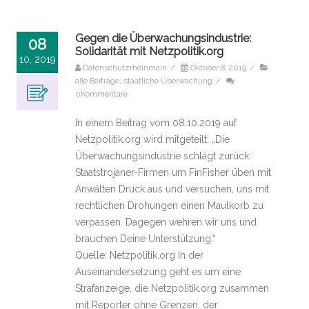
Gegen die Überwachungsindustrie:
08
Solidarität mit Netzpolitik.org
10, 2019
Datenschutzrheinmain
/
Oktober 8, 2019
/
alle Beiträge
,
staatliche Überwachung
/
0Kommentare
In einem Beitrag vom 08.10.2019 auf
Netzpolitik.org wird mitgeteilt: „Die
Überwachungsindustrie schlägt zurück:
Staatstrojaner-Firmen um FinFisher üben mit
Anwälten Druck aus und versuchen, uns mit
rechtlichen Drohungen einen Maulkorb zu
verpassen. Dagegen wehren wir uns und
brauchen Deine Unterstützung.“
Quelle: Netzpolitik.org In der
Auseinandersetzung geht es um eine
Strafanzeige, die Netzpolitik.org zusammen
mit Reporter ohne Grenzen, der