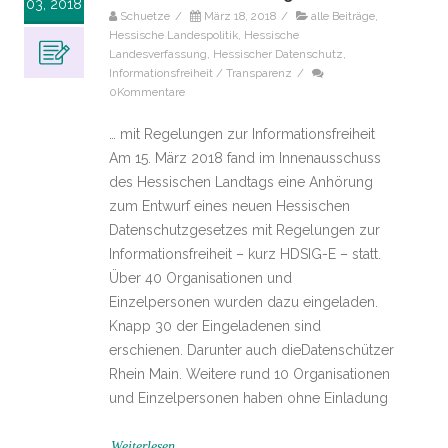
03, 2018
Schuetze
/
März 18, 2018
/
alle Beiträge
,
Hessische Landespolitik
,
Hessische
Landesverfassung
,
Hessischer Datenschutz
,
Informationsfreiheit / Transparenz
/
0Kommentare
… mit Regelungen zur Informationsfreiheit
Am 15. März 2018 fand im Innenausschuss
des Hessischen Landtags eine Anhörung
zum Entwurf eines neuen Hessischen
Datenschutzgesetzes mit Regelungen zur
Informa­tionsfreiheit – kurz HDSIG-E – statt.
Über 40 Organisationen und
Einzelpersonen wurden dazu eingeladen.
Knapp 30 der Eingeladenen sind
erschienen. Darunter auch dieDatenschützer
Rhein Main. Weitere rund 10 Organi­sationen
und Einzelpersonen haben ohne Ein­ladung
Weiterlesen