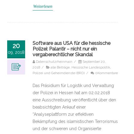
Weiterlesen
Software aus USA für die hessische
20
Polizei: Palantir – nicht nur ein
09, 2018
vergaberechtlicher Skandal
Datenschutzrheinmain
/
September 20,
2018
/
alle Beiträge
,
Hessische Landespolitik
,
Polizei und Geheimdienste (BRD)
/
0Kommentare
Das Präsidium für Logistik und Verwaltung
der Polizei in Hessen hat am 02.02.2018
eine Ausschreibung veröffentlicht über den
beabsichtigten Ankauf einer
“Analyseplattform zur effektiven
Bekämpfung des islamistischen Terrorismus
und der schweren und Organisierte