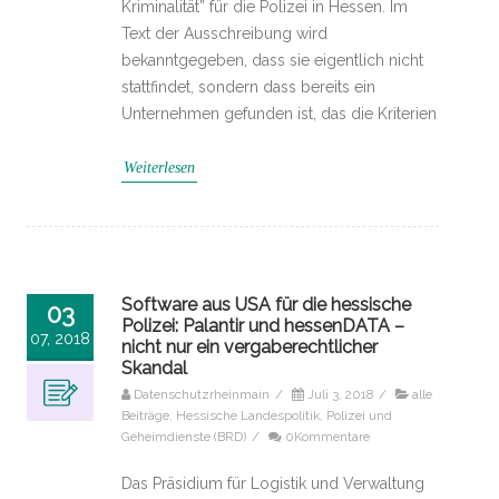
Kriminalität” für die Polizei in Hessen. Im
Text der Ausschreibung wird
bekanntgegeben, dass sie eigentlich nicht
stattfindet, sondern dass bereits ein
Unternehmen gefunden ist, das die Kriterien
Weiterlesen
Software aus USA für die hessische
03
Polizei: Palantir und hessenDATA –
07, 2018
nicht nur ein vergaberechtlicher
Skandal
Datenschutzrheinmain
/
Juli 3, 2018
/
alle
Beiträge
,
Hessische Landespolitik
,
Polizei und
Geheimdienste (BRD)
/
0Kommentare
Das Präsidium für Logistik und Verwaltung