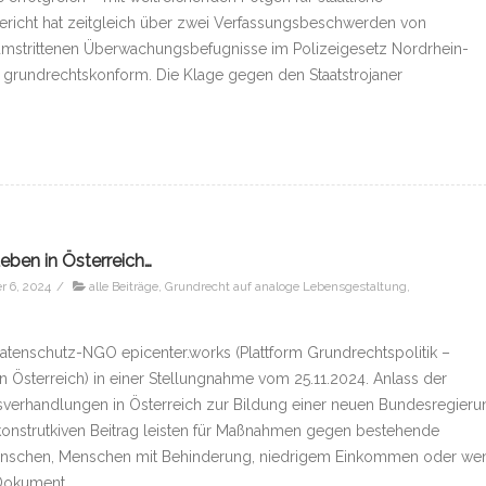
richt hat zeitgleich über zwei Verfassungsbeschwerden von
 umstrittenen Überwachungsbefugnisse im Polizeigesetz Nordrhein-
ür grundrechtskonform. Die Klage gegen den Staatstrojaner
eben in Österreich…
 6, 2024
/
alle Beiträge
,
Grundrecht auf analoge Lebensgestaltung
,
Datenschutz-NGO epicenter.works (Plattform Grundrechtspolitik –
n Österreich) in einer Stellungnahme vom 25.11.2024. Anlass der
sverhandlungen in Österreich zur Bildung einer neuen Bundesregieru
 konstrutkiven Beitrag leisten für Maßnahmen gegen bestehende
Menschen, Menschen mit Behinderung, niedrigem Einkommen oder we
s Dokument