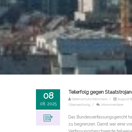
Teilerfolg gegen Staatstroj
08
Datenschutzrheinmain
/
August 8
08, 2025
Überwachung
/
0Kommentare
Das Bundesverfassungsgericht hat
zu begrenzen. Damit war eine von
Verfassungsbeschwerde teilweise 