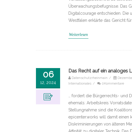
Überwachungsbefugnisse. Das Ge
Digitalcourage entschieden. Die
Westfalen erklärte das Gericht f
Weiterlesen
Das Recht auf ein analoges L
06
Datenschutzrheinmain
/
Dezember
12, 2024
Internationales
/
0Kommentare
… fordert die Bürgerrechts- und 
ehemals: Arbeitskreis Vorratsdate
Stellungnahme sind die Koalition
epicenter.works will damit einen
Diskriminierungen von älteren 
Affinität zu digitaler Technik. Da