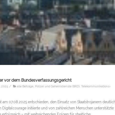
aner vor dem Bundesverfassungsgericht
, 2025
/
alle Beiträge
,
Polizei und Geheimdienste (BRD)
,
Telekommunikations-
 am 07.08.2025 entschieden, den Einsatz von Staatstrojanern deutlic
 Digitalcourage initiierte und von zahlreichen Menschen unterstützte
erfolgreich – mit weitreichenden Folgen für staatliche