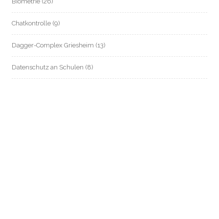
Biometrie
(26)
Chatkontrolle
(9)
Dagger-Complex Griesheim
(13)
Datenschutz an Schulen
(8)
Datenschutz im Mietrecht
(54)
Datenschutz in Zeiten von Corona
(80)
Digitalstadt Darmstadt
(11)
e-Government
(9)
elektronische Patientenakte / Telematik-Infrastruktur / Gematik
(625)
EU-Datenschutz
(168)