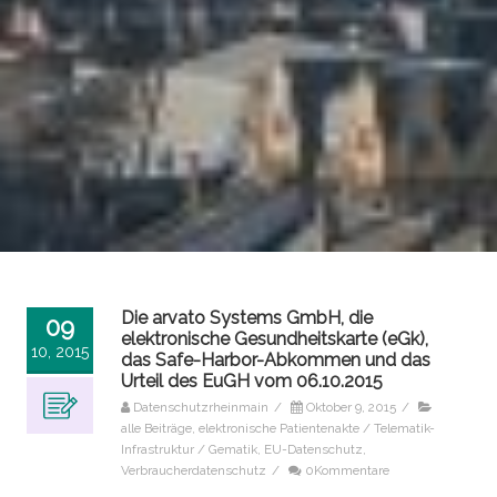
Die arvato Systems GmbH, die
09
elektronische Gesundheitskarte (eGk),
10, 2015
das Safe-Harbor-Abkommen und das
Urteil des EuGH vom 06.10.2015
Datenschutzrheinmain
/
Oktober 9, 2015
/
alle Beiträge
,
elektronische Patientenakte / Telematik-
Infrastruktur / Gematik
,
EU-Datenschutz
,
Verbraucherdatenschutz
/
0Kommentare