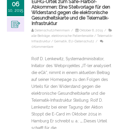
EuHG-Urteil zum Safe-Harbor-
06
Abkommen: Eine Steilvorlage für den
10, 2015
Widerstand gegen die elektronische
Gesundheitskarte und die Telematik-
Infrastruktur
Datenschutzrheinmain
/
Oktober 6, 2015
/
alle Beiträge
,
elektronische Patientenakte / Telematik-
Infrastruktur / Gematik
,
EU-Datenschutz
/
0Kommentare
Rolf D. Lenkewitz, Systemadministrator,
Initiator des Webprojektes „IT-ler analysiert
die eGk“, nimmt in einem aktuellen Beitrag
auf seiner Homepage zu den Folgen des
Urteils für den Widerstand gegen die
elektronische Gesundheitskarte und die
Telematik-Infrastruktur Stellung. Rolf D.
Lenkewitz bei einer Tagung der Aktion
Stoppt die E-Card im Oktober 2014 in
Hamburg Er schreibt u. a.: „…Dieses Urteil
schafft für die