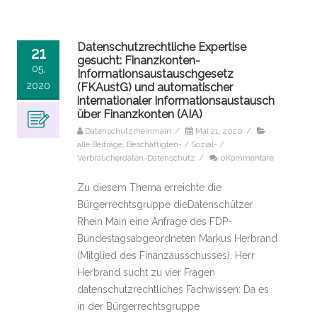
Datenschutzrechtliche Expertise
21
gesucht: Finanzkonten-
05,
Informationsaustauschgesetz
2020
(FKAustG) und automatischer
internationaler Informationsaustausch
über Finanzkonten (AIA)
Datenschutzrheinmain
/
Mai 21, 2020
/
alle Beiträge
,
Beschäftigten- / Sozial- /
Verbraucherdaten-Datenschutz
/
0Kommentare
Zu diesem Thema erreichte die
Bürgerrechtsgruppe dieDatenschützer
Rhein Main eine Anfrage des FDP-
Bundestagsabgeordneten Markus Herbrand
(Mitglied des Finanzausschusses). Herr
Herbrand sucht zu vier Fragen
datenschutzrechtliches Fachwissen: Da es
in der Bürgerrechtsgruppe