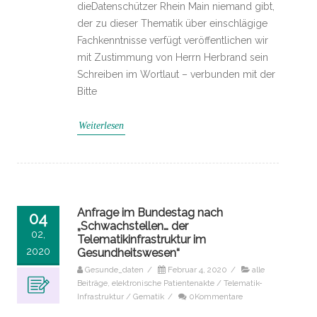
dieDatenschützer Rhein Main niemand gibt,
der zu dieser Thematik über einschlägige
Fachkenntnisse verfügt veröffentlichen wir
mit Zustimmung von Herrn Herbrand sein
Schreiben im Wortlaut – verbunden mit der
Bitte
Weiterlesen
Anfrage im Bundestag nach
04
„Schwachstellen… der
02,
Telematikinfrastruktur im
2020
Gesundheitswesen“
Gesunde_daten
/
Februar 4, 2020
/
alle
Beiträge
,
elektronische Patientenakte / Telematik-
Infrastruktur / Gematik
/
0Kommentare