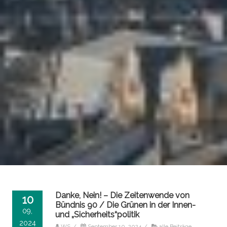
Danke, Nein! – Die Zeitenwende von
10
Bündnis 90 / Die Grünen in der Innen-
09,
und „Sicherheits“politik
2024
WS
/
September 10, 2024
/
alle Beiträge
,