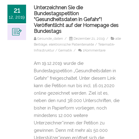
Unterzeichnen Sie die
21
Bundestagspetition
12, 2019
“Gesundheitsdaten in Gefahr”!
Veröffentlicht auf der Homepage des
Bundestags
Gesunde_daten
/
Dezember 21, 2019
/
alle
Beiträge
,
elektronische Patientenakte / Telematik-
Infrastruktur / Gematik
/
1Kommentare
Am 19.12.2019 wurde die
Bundestagspetition „Gesundheitsdaten in
Gefahr“ freigeschaltet. Unter diesem Link
kann die Petition nun bis incl. 16.01.2020
online gezeichnet werden. Ziel ist es,
neben den rund 38.000 Unterschriften, die
bisher in Papierform vorliegen, noch
mindestens 12.000 weitere
Unterzeichner*innen der Petition zu
gewinnen. Denn mit mehr als 50.000
Unterstützer*innen eröffnet sich die