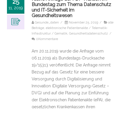
25
Bundestag zum Thema Datenschutz
11, 2019
und IT-Sicherheit im
Gesundheitswesen
Gesunde_daten
/
November 25, 2019
/
alle
Beiträge
,
elektronische Patientenakte / Telematik-
Infrastruktur / Gematik
,
Gesundheitsdatenschutz
/
0Kommentare
Am 20.11.2019 wurde die Anfrage vom
06.11.2019 als Bundestags-Drucksache
19/15313 veröffentlicht. Die Anfrage nimmt
Bezug auf das Gesetz für eine bessere
Versorgung durch Digitalisierung und
Innovation (Digitale Versorgung-Gesetz –
DVG) und auf die Planung zur Einführung
der Elektronischen Patientenakte (ePA), die
gesetzlichen Krankenkassen ihren
Versicherten laut dem Terminservice- und
Versorgungsgesetz (TSVG) ab 01.01.2021
anbieten müssen. In der ePA sollen z.