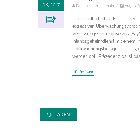
08, 2017
Datenschutzrheinmain
/
August 6
Die Gesellschaft für Freiheitsre
exzessiven Überwachungsvorschri
Verfassungsschutzgesetzes (BayVS
Inlandsgeheimdienst mit einem in
Überwachungsbefugnissen aus, da
werden soll: Präzedenzlos ist das
Weiterlesen
LADEN