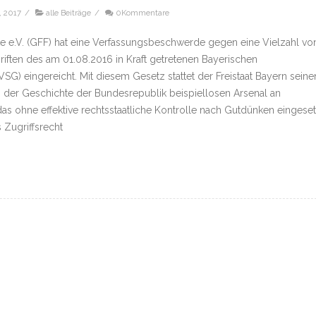
, 2017
/
alle Beiträge
/
0Kommentare
chte e.V. (GFF) hat eine Verfassungsbeschwerde gegen eine Vielzahl vo
ften des am 01.08.2016 in Kraft getretenen Bayerischen
G) eingereicht. Mit diesem Gesetz stattet der Freistaat Bayern seine
 der Geschichte der Bundesrepublik beispiellosen Arsenal an
s ohne effektive rechtsstaatliche Kontrolle nach Gutdünken eingeset
 Zugriffsrecht