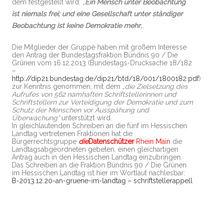
dem festgestellt wird:
„
Ein Mensch unter Beobachtung
ist niemals frei; und eine Gesellschaft unter ständiger
Beobachtung ist keine Demokratie mehr
„
.
Die Mitglieder der Gruppe haben mit großem Interesse
den Antrag der Bundestagsfraktion Bündnis 90 / Die
Grünen vom 16.12.2013 (Bundestags-Drucksache 18/182
–
http://dip21.bundestag.de/dip21/btd/18/001/1800182.pdf
)
zur Kenntnis genommen, mit dem
„die Zielsetzung des
Aufrufes von 562 namhaften Schriftstellerinnen und
Schriftstellern zur Verteidigung der Demokratie und zum
Schutz der Menschen vor Ausspähung und
Überwachung“
unterstützt wird.
In gleichlautenden Schreiben an die fünf im Hessischen
Landtag vertretenen Fraktionen hat die
Bürgerrechtsgruppe
die
Datenschützer
Rhein Main
die
Landtagsabgeordneten gebeten, einen gleichartigen
Antrag auch in den Hessischen Landtag einzubringen.
Das Schreiben an die Fraktion Bündnis 90 / Die Grünen
im Hessischen Landtag ist hier im Wortlaut nachlesbar:
B-2013.12.20-an-gruene-im-landtag – schriftstellerappell