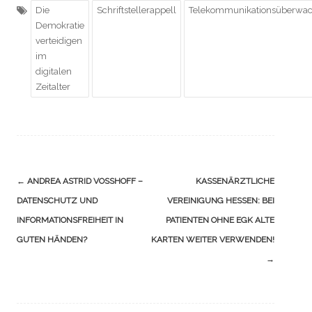
Die
Schriftstellerappell
Telekommunikationsüberwa
Demokratie
verteidigen
im
digitalen
Zeitalter
Navigation
←
ANDREA ASTRID VOSSHOFF – D
KASSENÄRZTLICHE
(Beiträge)
ATENSCHUTZ UND I
VEREINIGUNG HESSEN: BEI
NFORMATIONSFREIHEIT IN G
PATIENTEN OHNE EGK ALTE
UTEN HÄNDEN?
KARTEN WEITER VERWENDEN!
→