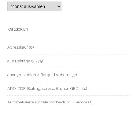
Archiv
KATEGORIEN
Adresskauf
(6)
alle Beiträge
(3.275)
anonym zahlen / Bargeld sichern
(37)
ARD-ZDF-Beitragsservice (früher: GEZ)
(14)
Automatisierte Einzelentscheidung / Profile
(2)
Beschäftigten- / Sozial- / Verbraucherdaten-Datenschutz
(221)
Beschäftigtendatenschutz
(199)