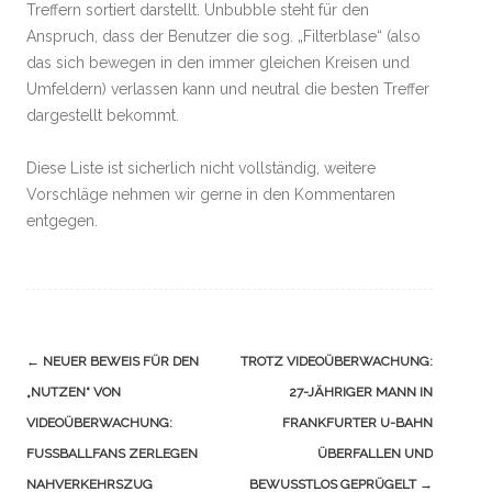
Treffern sortiert darstellt. Unbubble steht für den
Anspruch, dass der Benutzer die sog. „Filterblase“ (also
das sich bewegen in den immer gleichen Kreisen und
Umfeldern) verlassen kann und neutral die besten Treffer
dargestellt bekommt.
Diese Liste ist sicherlich nicht vollständig, weitere
Vorschläge nehmen wir gerne in den Kommentaren
entgegen.
Navigation
←
NEUER BEWEIS FÜR DEN
TROTZ VIDEOÜBERWACHUNG:
(Beiträge)
„NUTZEN“ VON
27-JÄHRIGER MANN IN
VIDEOÜBERWACHUNG:
FRANKFURTER U-BAHN
FUSSBALLFANS ZERLEGEN N
ÜBERFALLEN UND
AHVERKEHRSZUG
BEWUSSTLOS GEPRÜGELT
→