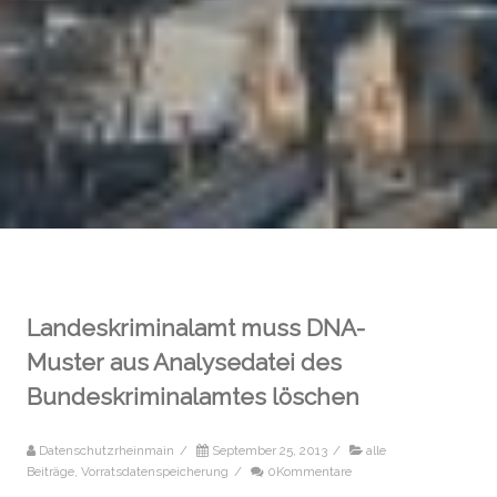
Landeskriminalamt muss DNA-
Muster aus Analysedatei des
Bundeskriminalamtes löschen
Datenschutzrheinmain
/
September 25, 2013
/
alle
Beiträge
,
Vorratsdatenspeicherung
/
0Kommentare