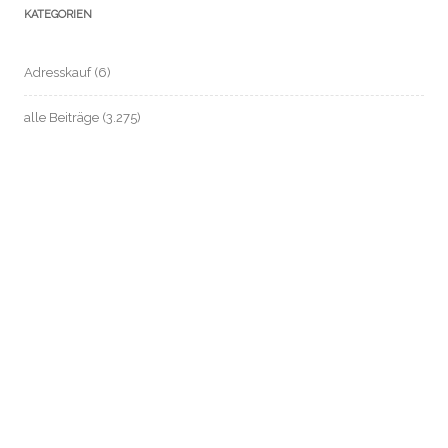
KATEGORIEN
Adresskauf
(6)
alle Beiträge
(3.275)
anonym zahlen / Bargeld sichern
(37)
ARD-ZDF-Beitragsservice (früher: GEZ)
(14)
Automatisierte Einzelentscheidung / Profile
(2)
Beschäftigten- / Sozial- / Verbraucherdaten-Datenschutz
(221)
Beschäftigtendatenschutz
(199)
Biometrie
(26)
Chatkontrolle
(9)