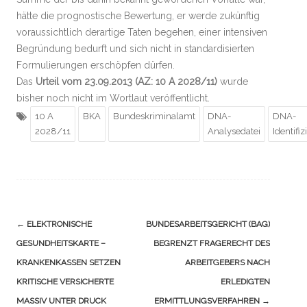
hätte die prognostische Bewertung, er werde zukünftig
voraussichtlich derartige Taten begehen, einer intensiven
Begründung bedurft und sich nicht in standardisierten
Formulierungen erschöpfen dürfen.
Das
Urteil vom 23.09.2013 (AZ: 10 A 2028/11)
wurde
bisher noch nicht im Wortlaut veröffentlicht.
10 A
BKA
Bundeskriminalamt
DNA-
DNA-
2028/11
Analysedatei
Identifi
Navigation
←
ELEKTRONISCHE
BUNDESARBEITSGERICHT (BAG)
(Beiträge)
GESUNDHEITSKARTE –
BEGRENZT FRAGERECHT DES
KRANKENKASSEN SETZEN
ARBEITGEBERS NACH
KRITISCHE VERSICHERTE
ERLEDIGTEN
MASSIV UNTER DRUCK
ERMITTLUNGSVERFAHREN
→