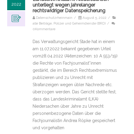
2022
unterliegt wegen jahrelanger
rechtswidriger Datenspeicherung
Datenschutzrheinmain
/
August 5, 2022
/
alle Beiträge
,
Polizei und Geheimdienste (BRD)
/
0Kommentare
Das Verwaltungsgericht Stade hat in einem
am 11.07.2022 bekannt gegebenen Urteil
vom28.04.2022 (Aktenzeichen: 10 A 553/19)
die Rechte von Fachjournalist*innen
gestärkt, die im Bereich Rechtsextremismus
publizieren und zu Unrecht mit
Strafanzeigen wegen übler Nachrede etc.
überzogen werden. Das Gericht stellte fest,
dass das Landeskriminalamt (LKA)
Niedersachen über Jahre zu Unrecht
personenbezogene Daten über die
Fachjournalistin Andrea Röpke gespeichert
und vorgehalten