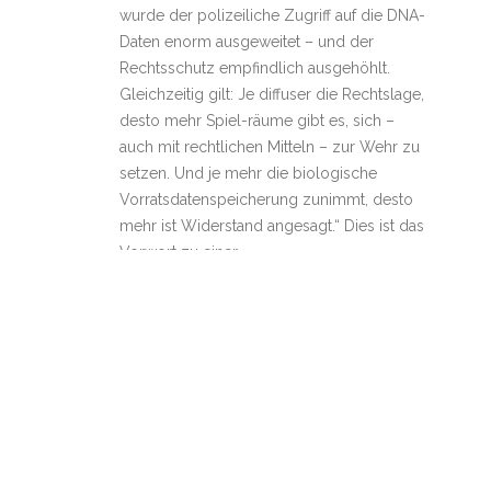
wurde der polizeiliche Zugriff auf die DNA-
Daten enorm ausgeweitet – und der
Rechtsschutz empfindlich ausgehöhlt.
Gleichzeitig gilt: Je diffuser die Rechtslage,
desto mehr Spiel-räume gibt es, sich –
auch mit rechtlichen Mitteln – zur Wehr zu
setzen. Und je mehr die biologische
Vorratsdatenspeicherung zunimmt, desto
mehr ist Widerstand angesagt.“ Dies ist das
Vorwort zu einer
Weiterlesen
Fluggastdatenspeicherung in
18
Deutschland: 1,2 Millionen Datensätze
04, 2019
erfasst – 95.000 automatisierte