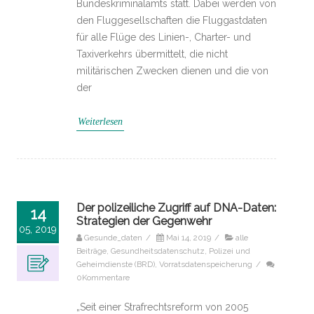
Bundeskriminalamts statt. Dabei werden von
den Fluggesellschaften die Fluggastdaten
für alle Flüge des Linien-, Charter- und
Taxiverkehrs übermittelt, die nicht
militärischen Zwecken dienen und die von
der
Weiterlesen
Der polizeiliche Zugriff auf DNA-Daten:
14
Strategien der Gegenwehr
05, 2019
Gesunde_daten
/
Mai 14, 2019
/
alle
Beiträge
,
Gesundheitsdatenschutz
,
Polizei und
Geheimdienste (BRD)
,
Vorratsdatenspeicherung
/
0Kommentare
„Seit einer Strafrechtsreform von 2005