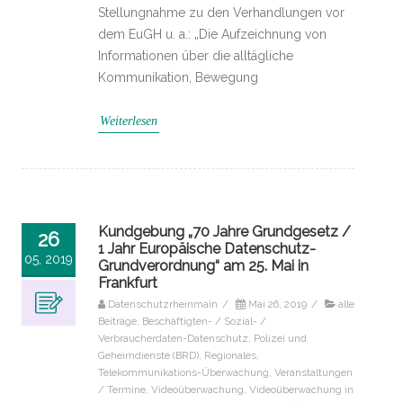
Stellungnahme zu den Verhandlungen vor
dem EuGH u. a.: „Die Aufzeichnung von
Informationen über die alltägliche
Kommunikation, Bewegung
Weiterlesen
Kundgebung „70 Jahre Grundgesetz /
26
1 Jahr Europäische Datenschutz-
05, 2019
Grundverordnung“ am 25. Mai in
Frankfurt
Datenschutzrheinmain
/
Mai 26, 2019
/
alle
Beiträge
,
Beschäftigten- / Sozial- /
Verbraucherdaten-Datenschutz
,
Polizei und
Geheimdienste (BRD)
,
Regionales
,
Telekommunikations-Überwachung
,
Veranstaltungen
/ Termine
,
Videoüberwachung
,
Videoüberwachung in