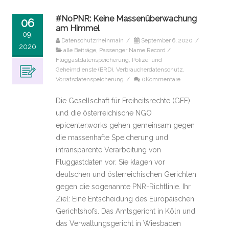
#NoPNR: Keine Massenüberwachung
06
am Himmel
09,
Datenschutzrheinmain
/
September 6, 2020
/
2020
alle Beiträge
,
Passenger Name Record /
Fluggastdatenspeicherung
,
Polizei und
Geheimdienste (BRD)
,
Verbraucherdatenschutz
,
Vorratsdatenspeicherung
/
0Kommentare
Die Gesellschaft für Freiheitsrechte (GFF)
und die österreichische NGO
epicenter.works gehen gemeinsam gegen
die massenhafte Speicherung und
intransparente Verarbeitung von
Fluggastdaten vor. Sie klagen vor
deutschen und österreichischen Gerichten
gegen die sogenannte PNR-Richtlinie. Ihr
Ziel: Eine Entscheidung des Europäischen
Gerichtshofs. Das Amtsgericht in Köln und
das Verwaltungsgericht in Wiesbaden