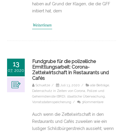
haben auf Grund der Klagen, die die GFF
initiiert hat, dem
Weiterlesen
Fundgrube für die polizeiliche
13
Ermittlungsarbeit: Corona-
07, 2020
Zettelwirtschaft in Restaurants und
Cafés
Schuetze
/
Juli 13, 2020
/
alle Beiträge
,
Datenschutz in Zeiten von Corona
,
Polizei und
Geheimdienste (BRD)
,
staatliche Überwachung
,
Vorratsdatenspeicherung
/
3Kommentare
Auch wenn die Zettelwirtschaft in den
Restaurants und Cafés zuweilen wie ein
lustiger Schildbürgerstreich aussieht; wenn