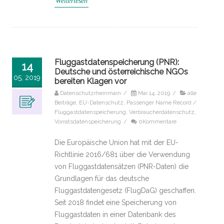
Weiterlesen
Fluggastdatenspeicherung (PNR):
14
Deutsche und österreichische NGOs
05, 2019
bereiten Klagen vor
Datenschutzrheinmain
/
Mai 14, 2019
/
alle
Beiträge
,
EU-Datenschutz
,
Passenger Name Record /
Fluggastdatenspeicherung
,
Verbraucherdatenschutz
,
Vorratsdatenspeicherung
/
0Kommentare
Die Europäische Union hat mit der EU-
Richtlinie 2016/681 über die Verwendung
von Fluggastdatensätzen (PNR-Daten) die
Grundlagen für das deutsche
Fluggastdatengesetz (FlugDaG) geschaffen.
Seit 2018 findet eine Speicherung von
Fluggastdaten in einer Datenbank des