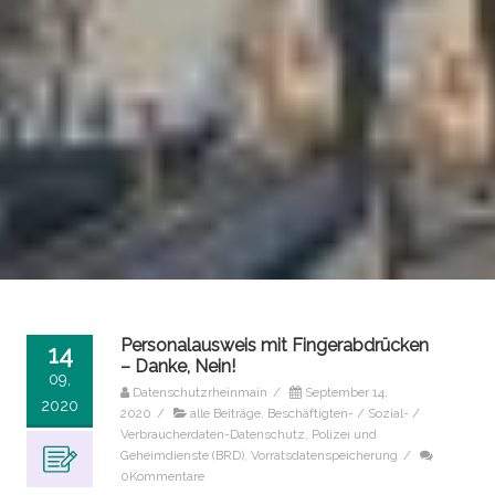
Personalausweis mit Fingerabdrücken
14
– Danke, Nein!
09,
Datenschutzrheinmain
/
September 14,
2020
2020
/
alle Beiträge
,
Beschäftigten- / Sozial- /
Verbraucherdaten-Datenschutz
,
Polizei und
Geheimdienste (BRD)
,
Vorratsdatenspeicherung
/
0Kommentare