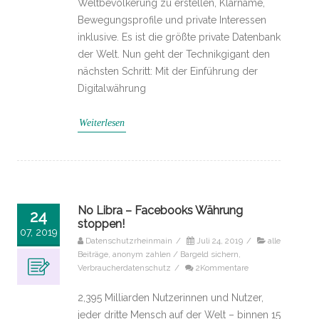
Weltbevölkerung zu erstellen, Klarname,
Bewegungsprofile und private Interessen
inklusive. Es ist die größte private Datenbank
der Welt. Nun geht der Technikgigant den
nächsten Schritt: Mit der Einführung der
Digitalwährung
Weiterlesen
No Libra – Facebooks Währung
24
stoppen!
07, 2019
Datenschutzrheinmain
/
Juli 24, 2019
/
alle
Beiträge
,
anonym zahlen / Bargeld sichern
,
Verbraucherdatenschutz
/
2Kommentare
2,395 Milliarden Nutzerinnen und Nutzer,
jeder dritte Mensch auf der Welt – binnen 15