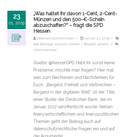
„Was haltet ihr davon 1-Cent, 2-Cent-
23
Münzen und den 500-€-Schein
01, 2019
abzuschaffen?“ – fragt die SPD
Hessen
Datenschutzrheinmain
/
Januar 23, 2019
/
alle Beiträge
,
anonym zahlen / Bargeld sichern
/
0Kommentare
Quelle: @hessenSPD Habt ihr sonst keine
Probleme, möchte man fragen? Hier mal
was zum Nachlesen und Nachdenken für
Euch: „Bargeld, Freiheit und Verbrechen –
Bargeld in der digitalen Welt“ ist der Titel
einer Studie der Deutschen Bank, die im
Januar 2017 veröffentlicht wurde. Neben
finanzwirtschaftlichen und finanzpolitischen
Themen geht der Beitrag auch auf
datenschutzrechtliche Fragen ein und auf
die Argumente