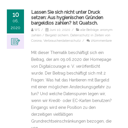
Lassen Sie sich nicht unter Druck
10
setzen: Aus hygienischen Gründen
06,
bargeldlos zahlen? Ist Quatsch.
2020
WS
/
Juni 10, 2020
/
alle Beiträge
,
anonym
zahlen / Bargeld sichern
,
Datenschutz in Zeiten von
Corona
,
Verbraucherdatenschutz
/
1Kommentare
Mit dieser Thematik beschäftigt sich ein
Beitrag, der am 09.06.2020 der Homepage
von Digitalcourage e. V. veröffentlicht
wurde. Der Beitrag beschäftigt sich mit 2
Fragen: Was hat das Hantieren mit Bargeld
mit einer möglichen Ansteckungsgefahr zu
tun? Und welche Datenspuren legen wir,
wenn wir Kredit- oder EC-Karten benutzen?
Eingangs wird eine Position zu den
derzeitigen vielfältigen
Grundrechtseinschränkungen bezogen, die