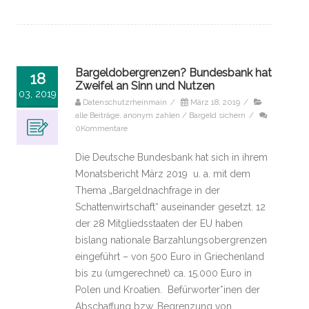
Bargeldobergrenzen? Bundesbank hat
18
Zweifel an Sinn und Nutzen
03, 2019
Datenschutzrheinmain
/
März 18, 2019
/
alle Beiträge
,
anonym zahlen / Bargeld sichern
/
0Kommentare
Die Deutsche Bundesbank hat sich in ihrem
Monatsbericht März 2019 u. a. mit dem
Thema „Bargeldnachfrage in der
Schattenwirtschaft“ auseinander gesetzt. 12
der 28 Mitgliedsstaaten der EU haben
bislang nationale Barzahlungsobergrenzen
eingeführt – von 500 Euro in Griechenland
bis zu (umgerechnet) ca. 15.000 Euro in
Polen und Kroatien. Befürworter*inen der
Abschaffung bzw. Begrenzung von