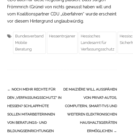
Frömmrich (Grüne) von nichts gewusst haben will und
vom Koalitionspartner CDU „überfahren“ wurde erscheint
vor diesem Hintergrund unglaubwürdig.
Bundesverband
Hessentrojaner
Hessisches
Hessis
Mobile
Landesamt für
Sicher
Beratung
Verfassungsschutz
Navigation
←
NOCH MEHR RECHTE FÜR
DE MAIZIÈRE WILL AUSSPÄHEN
(Beiträge)
DEN „VERFASSUNGSSCHUTZ“ IN
VON PRIVAT-AUTOS,
HESSEN? SCHLAPPHÜTE
COMPUTERN, SMART-TVS UND
SOLLEN MITARBEITERINNEN
WEITEREN ELEKTRONISCHEN
VON BERATUNGS- UND
HAUSHALTSGERÄTEN
BILDUNGSEINRICHTUNGEN
ERMÖGLICHEN
→