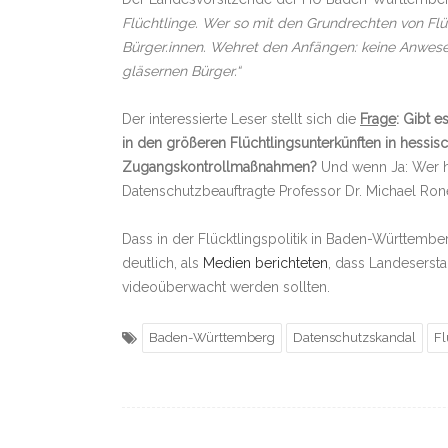
Flüchtlinge. Wer so mit den Grundrechten von Fl
Bürger.innen. Wehret den Anfängen: keine Anwesen
gläsernen Bürger.“
Der interessierte Leser stellt sich die
Frage
: Gibt 
in den größeren Flüchtlingsunterkünften in hessi
Zugangskontrollmaßnahmen?
Und wenn Ja: Wer ha
Datenschutzbeauftragte Professor Dr. Michael Rone
Dass in der Flücktlingspolitik in Baden-Württembe
deutlich, als
Medien berichteten
, dass Landeserst
videoüberwacht werden sollten.
Baden-Württemberg
Datenschutzskandal
Fl