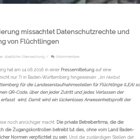
erung missachtet Datenschutzrechte und
g von Flüchtlingen
ge
,
staatliche Überwachung
/
0Kommentare
rg hat am 14.06.2016 in einer
Pressemitteilung
auf eine
 (nicht nur ?) in Baden-Württemberg hingewiesen:
„Im Herbst
temberg für die Landeserstaufnahmestellen für Flüchtlinge (LEA) so
nen QR-Code, über den jeder Zutritt und jedes Verlassen der
rfasst wird. Damit wird ein lückenloses Anwesenheitsprofil der
eise noch anrüchiger macht:
Die private Betreiberfirma, die die
ch die Zugangskontrollen betreibt tut dies, ohne vom Land Baden-
icher Normen verpflichtet zu sein
. Und die zuständigen Stellen der