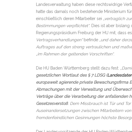
Landesverwaltung haben diese rechtswidrige Verf
hatte das damals noch bestehende Ministerium für I
einschließlich deren Mitarbeiter sei
„vertraglich z
Bestimmungen verpflichtet“
. Dies ist aber bislang
Regierungspräsidium Freiburg der HU mit, dass e
Vertragsverhandlungen“
befinde
„und daher derzei
Auftrages auf den streng vertraulichen und maßv
„im Rahmen der geltenden Vorschriften“
.
Die HU Baden Württemberg stellt dazu fest:
„Dami
gesetzlichen Wortlaut des § 7 LDSG (
Landesdaten
europaweit agierende private Bewachungsfirma 
Abmachungen mit der Verwaltung und Überwachung
Verträge über die Verarbeitung der anfallenden ho
Gesetzesverstoß
. Dem Missbrauch ist Tür und To
Auseinandersetzungen zwischen Mitarbeitern von p
fremdenfeindlichen Gesinnungen höchste Besorgn
Der Landesvorsitzende der HU Baden-Württemberg