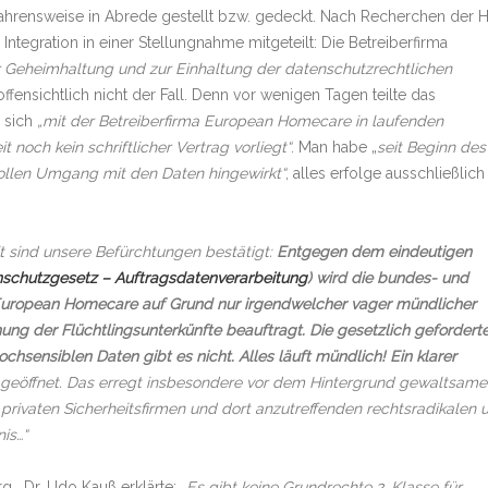
ahrensweise in Abrede gestellt bzw. gedeckt. Nach Recherchen der 
ntegration in einer Stellungnahme mitgeteilt: Die Betreiberfirma
ur Geheimhaltung und zur Einhaltung der datenschutzrechtlichen
 offensichtlich nicht der Fall. Denn vor wenigen Tagen teilte das
s sich
„mit der Betreiberfirma European Homecare in laufenden
t noch kein schriftlicher Vertrag vorliegt“
. Man habe „
seit Beginn des
ollen Umgang mit den Daten hingewirkt“
, alles erfolge ausschließlich
t sind unsere Befürchtungen bestätigt:
Entgegen dem eindeutigen
schutzgesetz – Auftragsdatenverarbeitung
) wird die bundes- und
European Homecare auf Grund nur irgendwelcher vager mündlicher
 der Flüchtlingsunterkünfte beauftragt. Die gesetzlich gefordert
chsensiblen Daten gibt es nicht. Alles läuft mündlich! Ein klarer
r geöffnet. Das erregt insbesondere vor dem Hintergrund gewaltsame
rivaten Sicherheitsfirmen und dort anzutreffenden rechtsradikalen 
is…“
, Dr. Udo Kauß erklärte:
„Es gibt keine Grundrechte 2. Klasse für