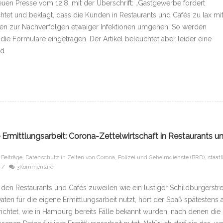
Neuen Presse vom 12.8. mit der Überschrift: „Gastgewerbe fordert
htet und beklagt, dass die Kunden in Restaurants und Cafés zu lax mi
aten zur Nachverfolgen etwaiger Infektionen umgehen. So werden
 die Formulare eingetragen. Der Artikel beleuchtet aber leider eine
nd
e Ermittlungsarbeit: Corona-Zettelwirtschaft in Restaurants u
e Beiträge
,
Datenschutz in Zeiten von Corona
,
Polizei und Geheimdienste (BRD)
,
staatl
/
3Kommentare
 den Restaurants und Cafés zuweilen wie ein lustiger Schildbürgerstr
aten für die eigene Ermittlungsarbeit nutzt, hört der Spaß spätestens a
ichtet, wie in Hamburg bereits Fälle bekannt wurden, nach denen die