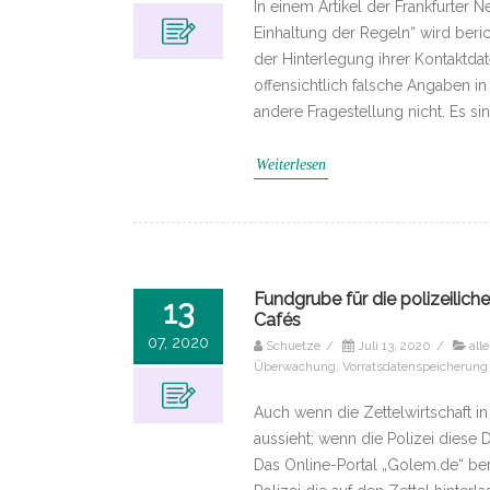
In einem Artikel der Frankfurter 
Einhaltung der Regeln“ wird beric
der Hinterlegung ihrer Kontaktd
offensichtlich falsche Angaben in
andere Fragestellung nicht. Es si
Weiterlesen
Fundgrube für die polizeilich
13
Cafés
07, 2020
Schuetze
/
Juli 13, 2020
/
all
Überwachung
,
Vorratsdatenspeicherung
Auch wenn die Zettelwirtschaft in
aussieht; wenn die Polizei diese D
Das Online-Portal „Golem.de“ ber