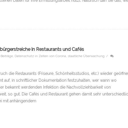
assenen Daten für ihre Ermittlungsarbeit nutzt. Natürlich darf sie das, w
bürgerstreiche in Restaurants und Cafés
e Beiträge
,
Datenschutz in Zeiten von Corona
,
staatliche Überwachung
/
 die Restaurants (Friseure, Schönheitsstudios, etc.) wieder geöffne
t auf, in schriftlicher Dokumentation festzuhalten, wer wann wo
iner bekannt werdenden Infektion die Nachvollziehbarkeit von
eit, so gut. Die Cafés und Restaurant gehen damit sehr unterschiedli
rei mit anhängendem