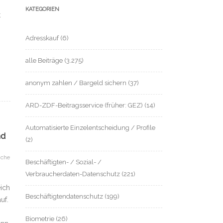
KATEGORIEN
t
Adresskauf
(6)
alle Beiträge
(3.275)
anonym zahlen / Bargeld sichern
(37)
ARD-ZDF-Beitragsservice (früher: GEZ)
(14)
Automatisierte Einzelentscheidung / Profile
nd
(2)
iche
Beschäftigten- / Sozial- /
Verbraucherdaten-Datenschutz
(221)
eich
Beschäftigtendatenschutz
(199)
uf.
Biometrie
(26)