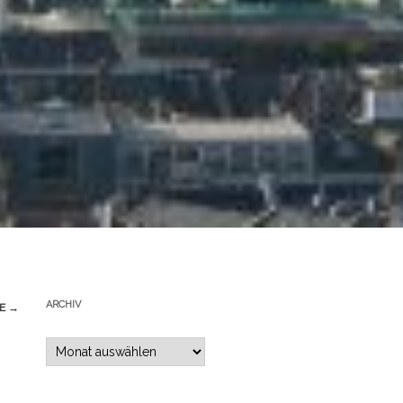
ARCHIV
GE
→
Archiv