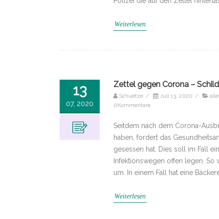
Polizei die auf den Zettel hinterl
Weiterlesen
Zettel gegen Corona – Schild
13
Schuetze
/
Juli 13, 2020
/
all
07, 2020
0Kommentare
Seitdem nach dem Corona-Ausbruch
haben, fordert das Gesundheitsam
gesessen hat. Dies soll im Fall e
Infektionswegen offen legen. So w
um. In einem Fall hat eine Bäcke
Weiterlesen