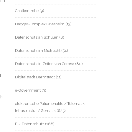
enn
Chatkontrolle
(9)
Dagger-Complex Griesheim
(13)
Datenschutz an Schulen
(8)
Datenschutz im Mietrecht
(54)
Datenschutz in Zeiten von Corona
(80)
t
Digitalstadt Darmstadt
(11)
e-Government
(9)
ch
elektronische Patientenakte / Telematik-
Infrastruktur / Gematik
(625)
EU-Datenschutz
(168)