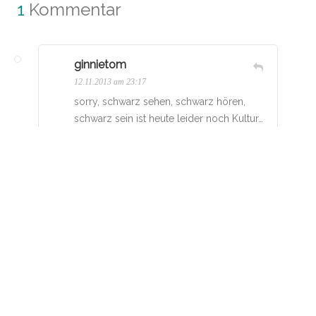
1
Kommentar
ginnietom
12.11.2013 am 23:17
sorry, schwarz sehen, schwarz hören,
schwarz sein ist heute leider noch Kultur…
aber eine aussterbende…denn schwarz
macht doof und damit rottet es sich
irgendwann aus…auch den Tag wird man
noch erleben können…:-)))
Hinterlasse einen
Kommentar