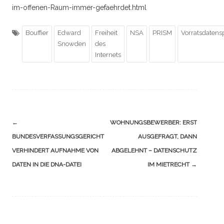
im-offenen-Raum-immer-gefaehrdet.html
Bouffier
Edward
Freiheit
NSA
PRISM
Vorratsdatens
Snowden
des
Internets
Navigation
←
WOHNUNGSBEWERBER: ERST
(Beiträge)
BUNDESVERFASSUNGSGERICHT
AUSGEFRAGT, DANN
VERHINDERT AUFNAHME VON
ABGELEHNT – DATENSCHUTZ
DATEN IN DIE DNA-DATEI
IM MIETRECHT
→