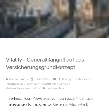
Vitality – General(i)angriff auf das
Versicherungsgrundkonzept
Adinfinitumfr
/
Juli 6, 2016
/
alle Beiträge
,
elektronische
Patientenakte / Telematik-Infrastruktur / Gematik
,
Verbraucherdatenschutz
/
1Kommentare
Im
e-health-com-Newsletter vom Juni 2016
finden sich
interessante Informationen
zu Generalis Vitality-Tarif.