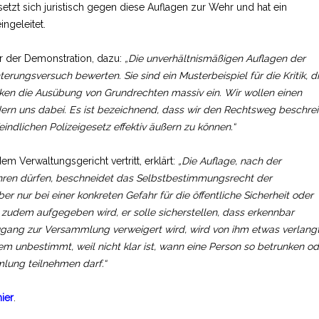
etzt sich juristisch gegen diese Auflagen zur Wehr und hat ein
ngeleitet.
r der Demonstration, dazu:
„Die unverhältnismäßigen Auflagen der
erungsversuch bewerten. Sie sind ein Musterbeispiel für die Kritik, d
nken die Ausübung von Grundrechten massiv ein. Wir wollen einen
dern uns dabei. Es ist bezeichnend, dass wir den Rechtsweg beschrei
ndlichen Polizeigesetz effektiv äußern zu können.“
m Verwaltungsgericht vertritt, erklärt:
„Die Auflage, nach der
ren dürfen, beschneidet das Selbstbestimmungsrecht der
 nur bei einer konkreten Gefahr für die öffentliche Sicherheit oder
udem aufgegeben wird, er solle sicherstellen, dass erkennbar
ugang zur Versammlung verweigert wird, wird von ihm etwas verlangt
em unbestimmt, weil nicht klar ist, wann eine Person so betrunken od
mlung teilnehmen darf.“
hier
.