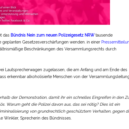
et das
Bündnis Nein zum neuen Polizeigesetz NRW
tausende
ie geplanten Gesetzesverschärfungen wenden. in einer
Pressemitteilu
hältnismäßige Beschränkungen des Versammlungsrechts durch
wei Lautsprecherwagen zugelassen, die am Anfang und am Ende des
 dass erkennbar alkoholisierte Menschen von der Versammlungsleitun
rhalb der Demonstration, damit ihr ein schnelles Eingreifen in den Z
s. Warum geht die Polizei davon aus, das sei nötig? Dies ist ein
imininalisierung von grundrechtlich geschütztem Verhalten, gegen d
e Winkler, Sprecherin des Bündnisses.