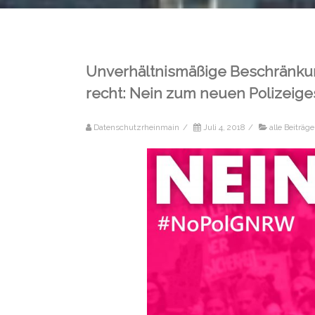
Unverhältnismäßige Beschränkun
recht: Nein zum neuen Polizeig
Datenschutzrheinmain
/
Juli 4, 2018
/
alle Beiträge