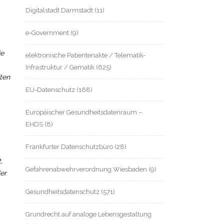
Digitalstadt Darmstadt
(11)
e-Government
(9)
ie
elektronische Patientenakte / Telematik-
Infrastruktur / Gematik
(625)
ten
EU-Datenschutz
(168)
Europäischer Gesundheitsdatenraum –
EHDS
(8)
Frankfurter Datenschutzbüro
(28)
,
Gefahrenabwehrverordnung Wiesbaden
(9)
er
Gesundheitsdatenschutz
(571)
Grundrecht auf analoge Lebensgestaltung