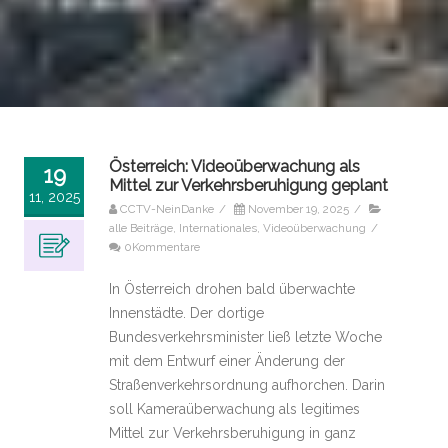
Österreich: Videoüberwachung als
19
Mittel zur Verkehrsberuhigung geplant
11, 2025
CCTV-NeinDanke
/
November 19, 2025
/
alle Beiträge
,
Internationales
,
Videoüberwachung
/
0Kommentare
In Österreich drohen bald überwachte
Innenstädte. Der dortige
Bundesverkehrsminister ließ letzte Woche
mit dem Entwurf einer Änderung der
Straßenverkehrsordnung aufhorchen. Darin
soll Kameraüberwachung als legitimes
Mittel zur Verkehrsberuhigung in ganz