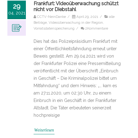
Frankfurt: Videoüberwachung schützt
29
nicht vor Diebstahl
04, 2021
CCTV-NeinDanke
/
April 29, 2021
/
alle
Beiträge
,
Videoüberwachung in der Region
,
Vorratsdatenspeicherung
/
2Kommentare
Dies hat das Polizeipräsidium Frankfurt mit
einer Öffentlichkeitsfahndung erneut unter
Beweis gestellt. Am 29.04.2021 wird von
der Frankfurter Polizei eine Pressemitteilung
veröffentlicht mit der Überschrift „Einbruch
in Geschäft – Die Kriminalpolizei bittet um
Mitfahndung“ und dem Hinweis: „… kam es
am 27.11.2020, um 02:30 Uhr, zu einem
Einbruch in ein Geschäft in der Frankfurter
Altstadt. Die Täter erbeuteten seinerzeit
hochpreisige
Weiterlesen