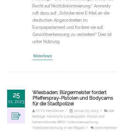
Recht auf Nichtdiskriminierung.“ Amnesty
ruft dazu auf: „Schicke eine E-Mail an die
deutschen Abgeordneten im
Europaparlament und fordere sie auf,
Gesichtserkennung zu verbieten!“ Dies ist
unter Nutzung
Weiterlesen
Wiesbaden: Bürgermeister fordert
25
Pfefferspray-Pistolen und Bodycams
01, 2023
für die Stadtpolizei
CCTV-NeinDanke
/
Januar 25, 2023
/
alle
Beiträge
,
Hessische Landespolitik
,
Polizei und
Geheimdienste (BRD)
,
Videoüberwachung
,
Videoüberwachung in der Region
/
1Kommentare