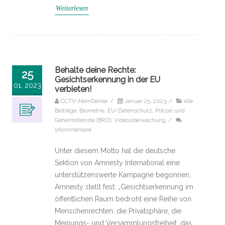
Weiterlesen
Behalte deine Rechte:
25
Gesichtserkennung in der EU
01, 2023
verbieten!
CCTV-NeinDanke
/
Januar 25, 2023
/
alle
Beiträge
,
Biometrie
,
EU-Datenschutz
,
Polizei und
Geheimdienste (BRD)
,
Videoüberwachung
/
1Kommentare
Unter diesem Motto hat die deutsche
Sektion von Amnesty International eine
unterstützenswerte Kampagne begonnen.
Amnesty stellt fest: „Gesichtserkennung im
öffentlichen Raum bedroht eine Reihe von
Menschenrechten: die Privatsphäre, die
Meinungs- und Versammlungsfreiheit, das