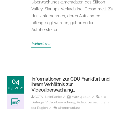
Überwachungskameradaten des Silicon-
Valley-Startups Verkada Inc. Gesammelt. Zu
den Unternehmen, deren Aufnahmen
offengelegt wurden, gehören der
Autohersteller
Weiterlesen
Informationen zur CDU Frankfurt und
04
ihrem Verhältnis zur
03, 2021
Videoüberwachung…
CCTV-NeinDanke
/
März 4, 2021
/
alle
Beiträge
,
Videoüberwachung
,
Videoüberwachung in
der Region
/
0Kommentare
… sind Teil einer professionell gemachten,
aber letztlich wohl doch eher nicht der