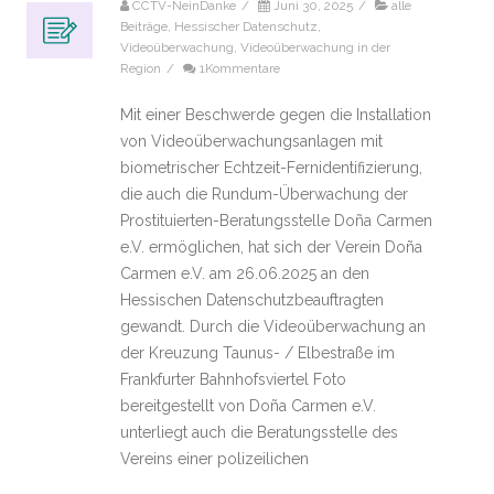
CCTV-NeinDanke
/
Juni 30, 2025
/
alle
Beiträge
,
Hessischer Datenschutz
,
Videoüberwachung
,
Videoüberwachung in der
Region
/
1Kommentare
Mit einer Beschwerde gegen die Installation
von Videoüberwachungsanlagen mit
biometrischer Echtzeit-Fernidentifizierung,
die auch die Rundum-Überwachung der
Prostituierten-Beratungsstelle Doña Carmen
e.V. ermöglichen, hat sich der Verein Doña
Carmen e.V. am 26.06.2025 an den
Hessischen Datenschutzbeauftragten
gewandt. Durch die Videoüberwachung an
der Kreuzung Taunus- / Elbestraße im
Frankfurter Bahnhofsviertel Foto
bereitgestellt von Doña Carmen e.V.
unterliegt auch die Beratungsstelle des
Vereins einer polizeilichen