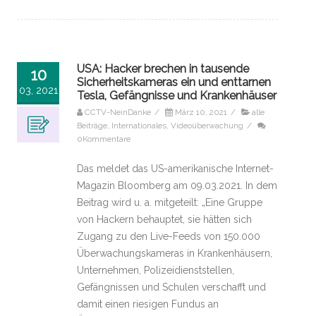
USA: Hacker brechen in tausende
10
Sicherheitskameras ein und enttarnen
03, 2021
Tesla, Gefängnisse und Krankenhäuser
CCTV-NeinDanke
/
März 10, 2021
/
alle
Beiträge
,
Internationales
,
Videoüberwachung
/
0Kommentare
Das meldet das US-amerikanische Internet-
Magazin Bloomberg am 09.03.2021. In dem
Beitrag wird u. a. mitgeteilt: „Eine Gruppe
von Hackern behauptet, sie hätten sich
Zugang zu den Live-Feeds von 150.000
Überwachungskameras in Krankenhäusern,
Unternehmen, Polizeidienststellen,
Gefängnissen und Schulen verschafft und
damit einen riesigen Fundus an