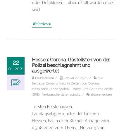
oder Detekteien – übermittelt werden oder
sind
Weiterlesen
Hessen: Corona-Gästelisten von der
22
Polizei beschlagnahmt und
01, 2021
ausgewertet
Powidatschl
/
Januar 22, 2021
/
alle
Beiträge
,
Datenschutz in Zeiten von Corona
,
Hessische Landespolitik
,
Polizei und Geheimdienste
(BRD)
,
Verbraucherdatenschutz
/
1Kommentare
Torsten Felstehausen,
Landtagsabgeordneter der Linken in
Hessen, hat in einer Kleinen Anfrage vom
05.08.2020 zum Thema „Nutzung von