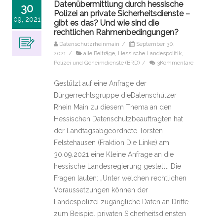
Datenübermittlung durch hessische
30
Polizei an private Sicherheitsdienste –
09, 2021
gibt es das? Und wie sind die
rechtlichen Rahmenbedingungen?
Datenschutzrheinmain
/
September 30,
2021
/
alle Beiträge
,
Hessische Landespolitik
,
Polizei und Geheimdienste (BRD)
/
3Kommentare
Gestützt auf eine Anfrage der
Bürgerrechtsgruppe dieDatenschützer
Rhein Main zu diesem Thema an den
Hessischen Datenschutzbeauftragten hat
der Landtagsabgeordnete Torsten
Felstehausen (Fraktion Die Linke) am
30.09.2021 eine Kleine Anfrage an die
hessische Landesregierung gestellt. Die
Fragen lauten: „Unter welchen rechtlichen
Voraussetzungen können der
Landespolizei zugängliche Daten an Dritte –
zum Beispiel privaten Sicherheitsdiensten