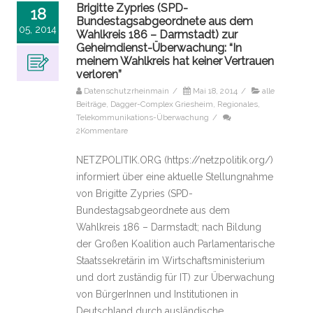
Brigitte Zypries (SPD-
18
Bundestagsabgeordnete aus dem
05, 2014
Wahlkreis 186 – Darmstadt) zur
Geheimdienst-Überwachung: “In
meinem Wahlkreis hat keiner Vertrauen
verloren”
Datenschutzrheinmain
/
Mai 18, 2014
/
alle
Beiträge
,
Dagger-Complex Griesheim
,
Regionales
,
Telekommunikations-Überwachung
/
2Kommentare
NETZPOLITIK.ORG (https://netzpolitik.org/)
informiert über eine aktuelle Stellungnahme
von Brigitte Zypries (SPD-
Bundestagsabgeordnete aus dem
Wahlkreis 186 – Darmstadt; nach Bildung
der Großen Koalition auch Parlamentarische
Staatssekretärin im Wirtschaftsministerium
und dort zuständig für IT) zur Überwachung
von BürgerInnen und Institutionen in
Deutschland durch ausländische