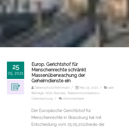
Europ. Gerichtshof für
25
Menschenrechte schränkt
05, 2021
Massenüberwachung der
Geheimdienste ein
Datenschutzrheinmain
/
Mai 25, 2021
/
alle
Beiträge
,
NSA Skandal
,
Telekommunikations-
Überwachung
/
1Kommentare
Der Europäische Gerichtshof für
Menschenrechte in Strassburg hat mit
Entscheidung vom 25.05.2021heute die