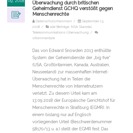
09, 2018
Überwachung durch britischen
Geheimdienst GCHQ verstößt gegen
Menschenrechte
Datenschutzrheinmain
/
September 13,
2018
/
alle Beiträge
,
NSA Skandal
,
Telekommunikations-Überwachung
/
0Kommentare
Das von Edward Snowden 2013 enthüllte
System der Geheimdienste der „big five“
(USA, Großbritannien, Kanada, Australien,
Neuseeland) zur massenhaften Internet-
Überwachung hat in Teilen die
Menschenrechte von Internetnutzern
verletzt. Zu diesem Urteil kam am
13.09.2018 der Europäische Gerichtshof für
Menschenrechte in Straßburg (EGMR). In
einem bislang nur auf Englisch
vorliegenden Urteil (Beschwerdenummer
58170/13 u. a.) stellt der EGMR fest: Das