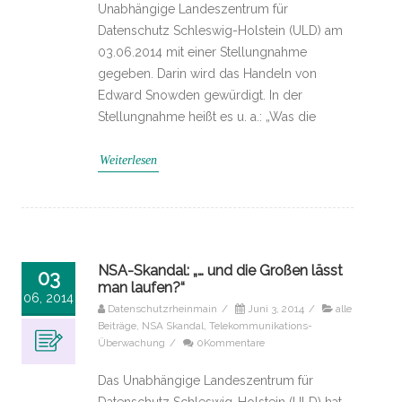
Unabhängige Landeszentrum für
Datenschutz Schleswig-Holstein (ULD) am
03.06.2014 mit einer Stellungnahme
gegeben. Darin wird das Handeln von
Edward Snowden gewürdigt. In der
Stellungnahme heißt es u. a.: „Was die
Weiterlesen
NSA-Skandal: „… und die Großen lässt
03
man laufen?“
06, 2014
Datenschutzrheinmain
/
Juni 3, 2014
/
alle
Beiträge
,
NSA Skandal
,
Telekommunikations-
Überwachung
/
0Kommentare
Das Unabhängige Landeszentrum für
Datenschutz Schleswig-Holstein (ULD) hat