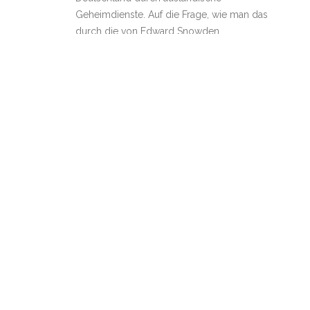
Geheimdienste. Auf die Frage, wie man das
durch die von Edward Snowden
aufgedeckte Totalüberwachung durch US-
amerikanische und andere
Weiterlesen
Am Ostermontag in Frankfurt:
21
Kundgebung vor dem
04, 2014
Generalkonsulat der USA; einem
Zentrum der US-Spionageaktivitäten
in Deutschland
Datenschutzrheinmain
/
April 21, 2014
/
alle Beiträge
,
Telekommunikations-Überwachung
,
US-Generalkonsulat Frankfurt
,
Vorratsdatenspeicherung
/
0Kommentare