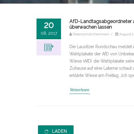
AfD-Landtagsabgeordneter a
20
überwachen lassen
08, 2017
Datenschutzrheinmain
/
August 2
Die Lausitzer Rundschau meldet a
Wahlplakate der AfD von Unbekan
Wiese (AfD) die Wahlplakate sein
Zuhause auf eine Laterne schaut 
erklärte Wiese am Freitag. ‚Ich s
Weiterlesen
LADEN