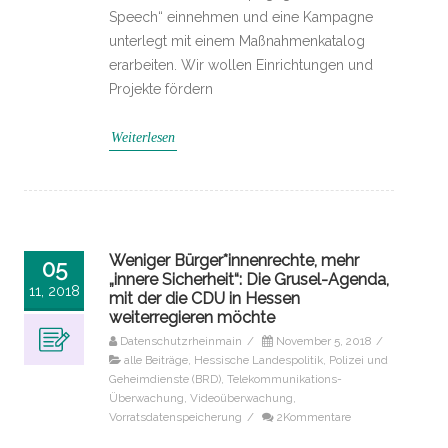
Speech“ einnehmen und eine Kampagne
unterlegt mit einem Maßnahmenkatalog
erarbeiten. Wir wollen Einrichtungen und
Projekte fördern
Weiterlesen
Weniger Bürger*innenrechte, mehr
05
„innere Sicherheit“: Die Grusel-Agenda,
11, 2018
mit der die CDU in Hessen
weiterregieren möchte
Datenschutzrheinmain
/
November 5, 2018
/
alle Beiträge
,
Hessische Landespolitik
,
Polizei und
Geheimdienste (BRD)
,
Telekommunikations-
Überwachung
,
Videoüberwachung
,
Vorratsdatenspeicherung
/
2Kommentare