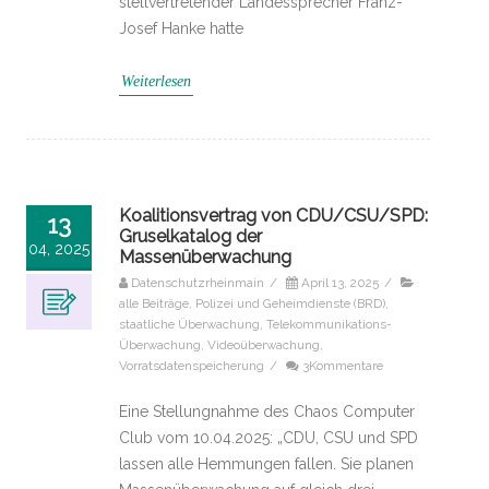
stellvertretender Landessprecher Franz-
Josef Hanke hatte
Weiterlesen
Koalitionsvertrag von CDU/CSU/SPD:
13
Gruselkatalog der
04, 2025
Massenüberwachung
Datenschutzrheinmain
/
April 13, 2025
/
alle Beiträge
,
Polizei und Geheimdienste (BRD)
,
staatliche Überwachung
,
Telekommunikations-
Überwachung
,
Videoüberwachung
,
Vorratsdatenspeicherung
/
3Kommentare
Eine Stellungnahme des Chaos Computer
Club vom 10.04.2025: „CDU, CSU und SPD
lassen alle Hemmungen fallen. Sie planen