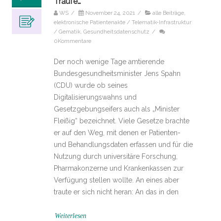
Traufe…
WS
/
November 24, 2021
/
alle Beiträge
,
elektronische Patientenakte / Telematik-Infrastruktur
/ Gematik
,
Gesundheitsdatenschutz
/
0Kommentare
Der noch wenige Tage amtierende
Bundesgesundheitsminister Jens Spahn
(CDU) wurde ob seines
Digitalisierungswahns und
Gesetzgebungseifers auch als „Minister
Fleißig“ bezeichnet. Viele Gesetze brachte
er auf den Weg, mit denen er Patienten-
und Behandlungsdaten erfassen und für die
Nutzung durch universitäre Forschung,
Pharmakonzerne und Krankenkassen zur
Verfügung stellen wollte. An eines aber
traute er sich nicht heran: An das in den
Weiterlesen