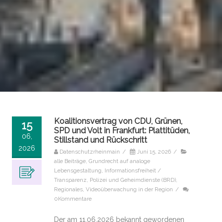
Koalitionsvertrag von CDU, Grünen,
15
SPD und Volt in Frankfurt: Plattitüden,
06,
Stillstand und Rückschritt
2026
Datenschutzrheinmain
/
Juni 15, 2026
/
alle Beiträge
,
Grundrecht auf analoge
Lebensgestaltung
,
Informationsfreiheit /
Transparenz
,
Polizei und Geheimdienste (BRD)
,
Regionales
,
Videoüberwachung in der Region
/
0Kommentare
Der am 11.06.2026 bekannt gewordenen