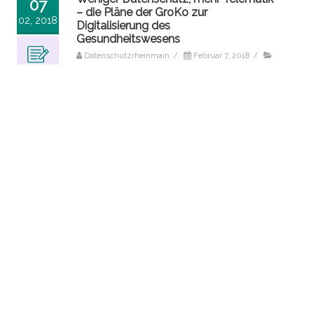
07
– die Pläne der GroKo zur
02, 2018
Digitalisierung des
Gesundheitswesens
Datenschutzrheinmain
/
Februar 7, 2018
/
alle Beiträge
,
elektronische Patientenakte / Telematik-
Infrastruktur / Gematik
,
Gesundheitsdatenschutz
/
0Kommentare
Das Handelsblatt hat am 06.02.2018 auf
seiner Homepage den zum 05.02.2018,
11:30 Uhr bestehende Verhandlungsstand
zu einem Koalitionsvertrag von CDU/CSU
und SPD veröffentlicht. Im Abschnitt “e-
Health/Gesundheitswirtschaft” (S.93 f.) ist zu
lesen: “Die Digitalisierung des
Gesundheitswesens ist eine der größten
Herausforderung desGesundheitswesens in
den nächsten Jahren. Wir werden die
Telematikinfrastruktur weiter ausbauen und
eine elektronische Patientenakte für alle