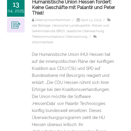
Humanistische Union Hessen fordert:
13
Keine Geschäfte mit Palantir und Peter
04, 2025
Thiel!
Datenschutzrheinmain
/
April 13, 2025
/
alle Beiträge
,
Hessische Landespolitik
,
Polizei und
Geheimdienste (BRD)
,
staatliche Überwachung
,
Telekommunikations-Überwachung
/
1Kommentare
Die Humanistische Union (HU) Hessen hat
auf die innenpolitischen Pläne der künftigen
Koalition aus CDU/CSU und SPD auf
Bundesebene mit Besorgnis reagiert und
erklärt: „Die CDU Hessen rühmt sich ihrer
Erfolge bei den Koalitionsverhandlungen.
Die Union möchte die Software
‚HessenData‘ von Palantir Technologies
künftig bundesweit einsetzen. Dieses
Überwachungsprogramm sieht die HU
Hessen überaus kritisch. Ihr