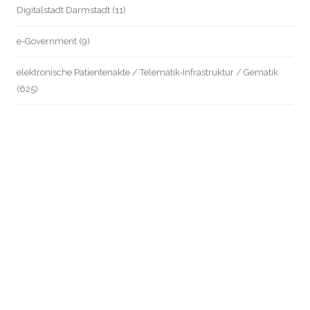
Digitalstadt Darmstadt
(11)
e-Government
(9)
elektronische Patientenakte / Telematik-Infrastruktur / Gematik
(625)
EU-Datenschutz
(168)
Europäischer Gesundheitsdatenraum – EHDS
(8)
Frankfurter Datenschutzbüro
(28)
Gefahrenabwehrverordnung Wiesbaden
(9)
Gesundheitsdatenschutz
(571)
Grundrecht auf analoge Lebensgestaltung
(35)
Gruppentreffen
(1)