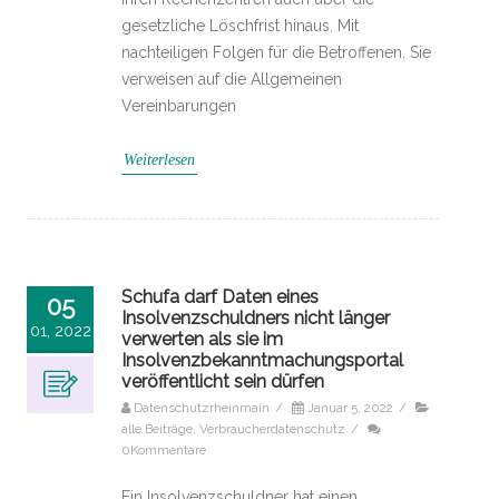
gesetzliche Löschfrist hinaus. Mit
nachteiligen Folgen für die Betroffenen. Sie
verweisen auf die Allgemeinen
Vereinbarungen
Weiterlesen
Schufa darf Daten eines
05
Insolvenzschuldners nicht länger
01, 2022
verwerten als sie im
Insolvenzbekanntmachungsportal
veröffentlicht sein dürfen
Datenschutzrheinmain
/
Januar 5, 2022
/
alle Beiträge
,
Verbraucherdatenschutz
/
0Kommentare
Ein Insolvenzschuldner hat einen